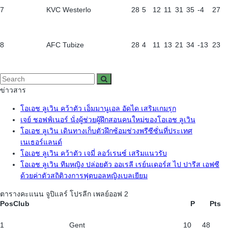
7
KVC Westerlo
28
5
12
11
31
35
-4
27
8
AFC Tubize
28
4
11
13
21
34
-13
23
ข่าวสาร
โอเอช ลูเวิน คว้าตัว เอ็มมานูเอล อัดได เสริมเกมรุก
เจย์ ชอฟฟ์เนอร์ นั่งผู้ช่วยผู้ฝึกสอนคนใหม่ของโอเอช ลูเวิน
โอเอช ลูเวิน เดินทางเก็บตัวฝึกซ้อมช่วงพรีซีซั่นที่ประเทศ
เนเธอร์แลนด์
โอเอช ลูเวิน คว้าตัว เจมี่ ลอว์เรนซ์ เสริมแนวรับ
โอเอช ลูเวิน ทีมหญิง ปล่อยตัว ออเรลี เรย์นเดอร์ส ไป ปารีส เอฟซี
ด้วยค่าตัวสถิติวงการฟุตบอลหญิงเบลเยียม
ตารางคะแนน จูปิแลร์ โปรลีก เพลย์ออฟ 2
Pos
Club
P
Pts
1
Gent
10
48