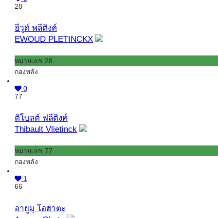
28
อีวูด์ พลีติงค์
EWOUD PLETINCKX
หมายเลข 28
กองหลัง
0
77
ติโบลต์ ฟลีติงค์
Thibault Vlietinck
หมายเลข 77
กองหลัง
1
66
อายูมุ โอฮาตะ