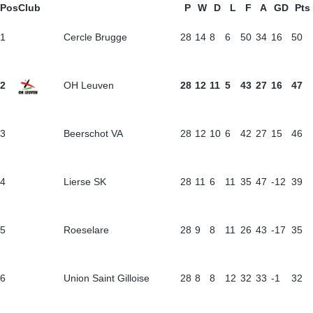
Pos
Club
P
W
D
L
F
A
GD
Pts
1
Cercle Brugge
28
14
8
6
50
34
16
50
2
OH Leuven
28
12
11
5
43
27
16
47
3
Beerschot VA
28
12
10
6
42
27
15
46
4
Lierse SK
28
11
6
11
35
47
-12
39
5
Roeselare
28
9
8
11
26
43
-17
35
6
Union Saint Gilloise
28
8
8
12
32
33
-1
32