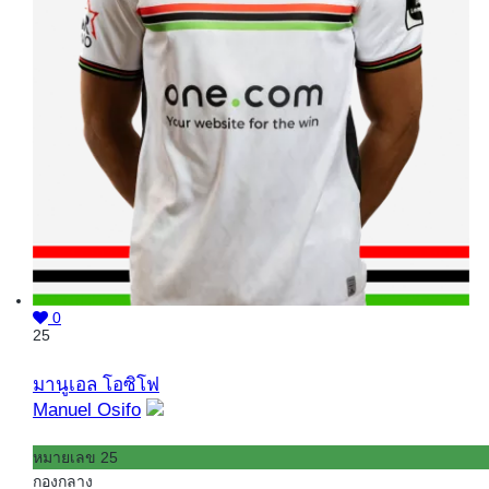
0
25
มานูเอล โอซิโฟ
Manuel Osifo
หมายเลข 25
กองกลาง