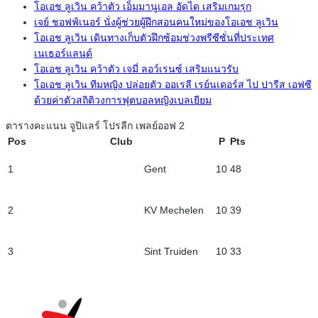
โอเอช ลูเวิน คว้าตัว เอ็มมานูเอล อัดได เสริมเกมรุก
เจย์ ชอฟฟ์เนอร์ นั่งผู้ช่วยผู้ฝึกสอนคนใหม่ของโอเอช ลูเวิน
โอเอช ลูเวิน เดินทางเก็บตัวฝึกซ้อมช่วงพรีซีซั่นที่ประเทศ
เนเธอร์แลนด์
โอเอช ลูเวิน คว้าตัว เจมี่ ลอว์เรนซ์ เสริมแนวรับ
โอเอช ลูเวิน ทีมหญิง ปล่อยตัว ออเรลี เรย์นเดอร์ส ไป ปารีส เอฟซี
ด้วยค่าตัวสถิติวงการฟุตบอลหญิงเบลเยียม
ตารางคะแนน จูปิแลร์ โปรลีก เพลย์ออฟ 2
Pos
Club
P
Pts
1
Gent
10
48
2
KV Mechelen
10
39
3
Sint Truiden
10
33