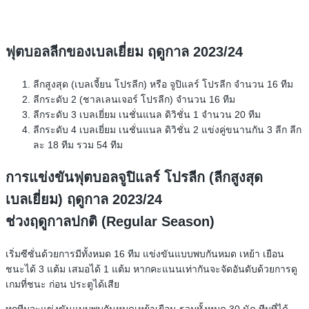
ฟุตบอลลีกของเบลเยี่ยม ฤดูกาล 2023/24
ลีกสูงสุด (เบลเจี้ยน โปรลีก) หรือ จูปิแลร์ โปรลีก จำนวน 16 ทีม
ลีกระดับ 2 (ชาลเลนเจอร์ โปรลีก) จำนวน 16 ทีม
ลีกระดับ 3 เบลเยี่ยม เนชั่นแนล ดิวิชั่น 1 จำนวน 20 ทีม
ลีกระดับ 4 เบลเยี่ยม เนชั่นแนล ดิวิชั่น 2 แข่งคู่ขนานกัน 3 ลีก ลีก
ละ 18 ทีม รวม 54 ทีม
การแข่งขันฟุตบอลจูปิแลร์ โปรลีก (ลีกสูงสุด
เบลเยี่ยม) ฤดูกาล 2023/24
ช่วงฤดูกาลปกติ (Regular Season)
เริ่มซีซั่นด้วยการมีทั้งหมด 16 ทีม แข่งขันแบบพบกันหมด เหย้า เยือน
ชนะได้ 3 แต้ม เสมอได้ 1 แต้ม หากคะแนนเท่ากันจะจัดอันดับด้วยการดู
เกมที่ชนะ ก่อน ประตูได้เสีย