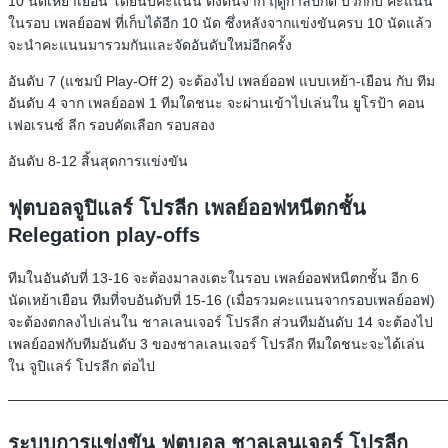
10 นัดเหย้าเยือน โดยนับคะแนน ตั้งต้นจาก ฤดูกาลปกติ บวกกับ คะแนน
ในรอบ เพลย์ออฟ ที่เก็บได้อีก 10 นัด ซึ่งหลังจากแข่งขันครบ 10 นัดแล้ว
จะนำคะแนนมารวมกันและจัดอันดับใหม่อีกครั้ง
อันดับ 7 (แชมป์ Play-Off 2) จะต้องไป เพลย์ออฟ แบบเหย้า-เยือน กับ ทีม
อันดับ 4 จาก เพลย์ออฟ 1 ทีมใดชนะ จะผ่านเข้าไปเล่นใน ยูโรป้า คอน
เฟอเรนซ์ ลีก รอบคัดเลือก รอบสอง
อันดับ 8-12 สิ้นสุดการแข่งขัน
ฟุตบอลจูปิแลร์ โปรลีก เพลย์ออฟหนีตกชั้น
Relegation play-offs
ทีมในอันดับที่ 13-16 จะต้องมาลงเตะในรอบ เพลย์ออฟหนีตกชั้น อีก 6
นัดเหย้าเยือน ทีมที่จบอันดับที่ 15-16 (เมื่อรวมคะแนนจากรอบเพลย์ออฟ)
จะต้องตกลงไปเล่นใน ชาลเลนเจอร์ โปรลีก ส่วนทีมอันดับ 14 จะต้องไป
เพลย์ออฟกับทีมอันดับ 3 ของชาลเลนเจอร์ โปรลีก ทีมใดชนะจะได้เล่น
ใน จูปิแลร์ โปรลีก ต่อไป
———————————————————————————————
ระบบการแข่งขัน ฟุตบอล ชาลเลนเจอร์ โปรลีก