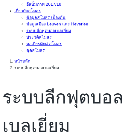
อัลบั้มภาพ 2017/18
เกี่ยวกับสโมสร
ข้อมูลสโมสร เบื้องต้น
ข้อมูลเมือง Leuven และ Heverlee
ระบบลีกฟุตบอลเบลเยี่ยม
ประวัติสโมสร
หอเกียรติยศ สโมสร
ชุดสโมสร
หน้าหลัก
ระบบลีกฟุตบอลเบลเยี่ยม
ระบบลีกฟุตบอล
เบลเยี่ยม