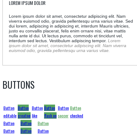
LOREM IPSUM DOLOR
Lorem ipsum dolor sit amet, consectetur adipiscing elit. Nam
viverra euismod odio, gravida pellentesqu urna varius vitae. Sed
dui lorem, adipiscing in adipiscing et, interdum Mauris ultricies,
justo eu convallis placerat, felis enim ornare nisi, vitae mattis
nulla ante id dui. Ut lectus purus, commodo et tincidunt vel,
interdum sed lectus. Vestibulum adipiscing tempor.
Lorem
ipsum dolor sit amet, consectetur adipiscing elit. Nam viverra
euismod odio, gravida pellentesqu urna varius vitae.
BUTTONS
Button
Button
Button
Button
Button
Button
editable
creative
like
flash on
soccer
checked
Button
Button
Button
Button
Button
Button