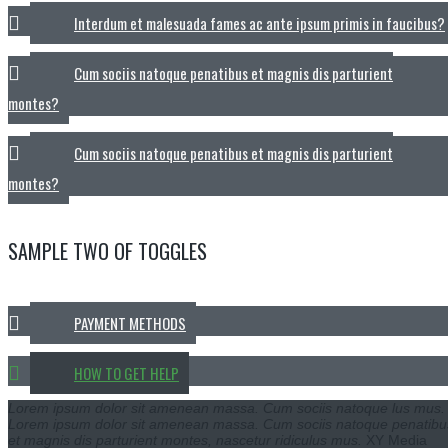
Interdum et malesuada fames ac ante ipsum primis in faucibus?
Cum sociis natoque penatibus et magnis dis parturient
montes?
Cum sociis natoque penatibus et magnis dis parturient
montes?
SAMPLE TWO OF TOGGLES
PAYMENT METHODS
HOW TO GET HELP
Lorem ipsum dolor sit amenean massa. Cum sociis natoque lus mus.
Lorem ipsum dolor sit amenean massa. Cum sociis natoque penatibu
et magnis dis parturient montes, nascetur ridiculus mus.
XY Media