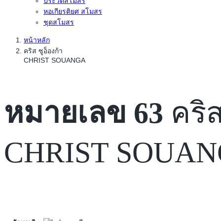
ประวัติสโมสร
หอเกียรติยศ สโมสร
ชุดสโมสร
หน้าหลัก
คริส ซูอ็องก้า
CHRIST SOUANGA
หมายเลข 63
คริส
CHRIST SOUA