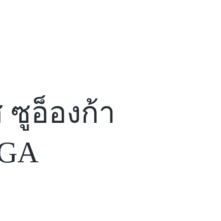
 ซูอ็องก้า
NGA