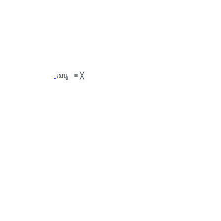
เมนู
≡
╳