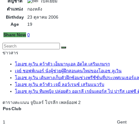
สัญชาติ
เบลเยียม
ตำแหน่ง
กองหลัง
Birthday
23 ตุลาคม 2006
Age
19
Share Now
0
ข่าวสาร
โอเอช ลูเวิน คว้าตัว เอ็มมานูเอล อัดได เสริมเกมรุก
เจย์ ชอฟฟ์เนอร์ นั่งผู้ช่วยผู้ฝึกสอนคนใหม่ของโอเอช ลูเวิน
โอเอช ลูเวิน เดินทางเก็บตัวฝึกซ้อมช่วงพรีซีซั่นที่ประเทศเนเธอร์แ
โอเอช ลูเวิน คว้าตัว เจมี่ ลอว์เรนซ์ เสริมแนวรับ
โอเอช ลูเวิน ทีมหญิง ปล่อยตัว ออเรลี เรย์นเดอร์ส ไป ปารีส เอฟซี
ตารางคะแนน จูปิแลร์ โปรลีก เพลย์ออฟ 2
Pos
Club
1
Gent