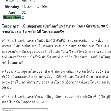
ตำแหน่ง
กองกลาง
Birthday
16 เมษายน 1994
Age
32
Share Now
2
โอเอช ลูเวิน เซ็นสัญญากับ เบียร์เกอร์ แฟร์สเตรท มิดฟิลด์ตัวรับวัย 30 ปี
จากสโมสรอาริส ซาโลนิกี้ ในประเทศกรีซ
เบียร์เกอร์ แฟร์สเตรท เป็นมิดฟิลด์ตัวรับที่มีประสบการณ์มากมายทั้งจาก
การเล่นในเบลเยี่ยม และในต่างประเทศ เขาเริ่มต้นอาชีพนักเตะในระดับ
เยาวชนกับ คลับ บรูจ ก่อนจะย้ายไปเล่นกับ เควี คอร์ไทรจ์ก และ เคเอเอ เก
นท์ และหลังจาก 2 ปีครึ่งที่เล่นกับ เกนท์ เขาก็ย้ายไปเล่นกับ เอฟซี โคโลญ
จน์ ในเยอรมนี
หลังจากหนึ่งฤดูกาลในเยอรมนี แฟร์สเตรท กลับมาลงเล่นให้กับ รอยัล อัน
ท์เวิร์ป โดยลงเล่นไป 81 นัด หลังจากที่ย้ายไปเล่นกับ เควี มิเชเลน แฟร์ส
เตรท ย้ายไปเล่นที่กรีซ กับ อาริส ซาโลนิกี้ เมื่อฤดูกาลที่แล้ว โดยลงเล่นไป
29 นัด
เบียร์เกอร์ แฟร์สเตรท ย้ายมาเป็นลูกทีมของ ออสการ์ การ์เซีย เพื่อสู้ศึก จูปิ
แลร์ โปรลีก ในฤดูกาล 2024/25