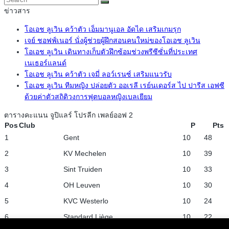
ข่าวสาร
โอเอช ลูเวิน คว้าตัว เอ็มมานูเอล อัดได เสริมเกมรุก
เจย์ ชอฟฟ์เนอร์ นั่งผู้ช่วยผู้ฝึกสอนคนใหม่ของโอเอช ลูเวิน
โอเอช ลูเวิน เดินทางเก็บตัวฝึกซ้อมช่วงพรีซีซั่นที่ประเทศ
เนเธอร์แลนด์
โอเอช ลูเวิน คว้าตัว เจมี่ ลอว์เรนซ์ เสริมแนวรับ
โอเอช ลูเวิน ทีมหญิง ปล่อยตัว ออเรลี เรย์นเดอร์ส ไป ปารีส เอฟซี
ด้วยค่าตัวสถิติวงการฟุตบอลหญิงเบลเยียม
ตารางคะแนน จูปิแลร์ โปรลีก เพลย์ออฟ 2
Pos
Club
P
Pts
1
Gent
10
48
2
KV Mechelen
10
39
3
Sint Truiden
10
33
4
OH Leuven
10
30
5
KVC Westerlo
10
24
6
Standard Liège
10
22