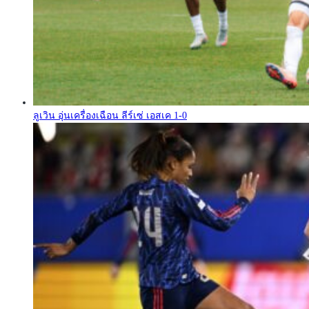
ลูเวิน อุ่นเครื่องเฉือน ลีร์เซ่ เอสเค 1-0