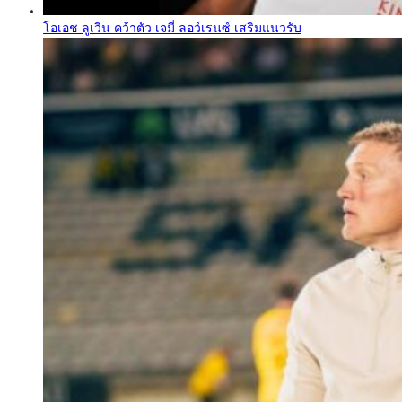
โอเอช ลูเวิน คว้าตัว เจมี่ ลอว์เรนซ์ เสริมแนวรับ