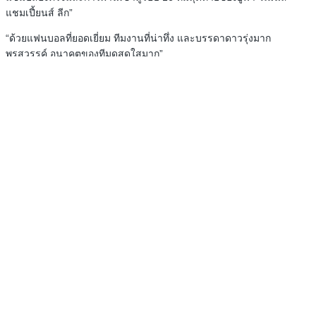
แชมเปี้ยนส์ ลีก”
“ด้วยแฟนบอลที่ยอดเยี่ยม ทีมงานที่น่าทึ่ง และบรรดาดาวรุ่งมาก
พรสวรรค์ อนาคตของทีมดูสดใสมาก”
ด้านกัปตันทีม จูลี่ บีส์มันส์ กล่าวเสริมว่า “ฉันคิดว่าแชมป์ครั้งนี้เป็นสิ่งที่
เราคู่ควร เมื่อมองจากผลงานตลอดทั้งฤดูกาล การได้แชมป์หนึ่งครั้งก็
ดีแล้ว แต่การได้สองครั้งติดยิ่งพิเศษกว่าเดิม”
Facebook
Twitter
Email
Share
ข่าวสาร