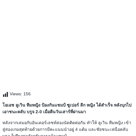
Views:
156
โอเอช ลูเวิน ทีมหญิง ป้องกันแชมป์ ซูเปอร์ ลีก หญิง ได้สำเร็จ หลังบุกไป
เอาชนะคลับ บรูจ 2-0 เมื่อคืนวันเสาร์ที่ผ่านมา
หลังจากเสมอกับอันเดอร์เลชท์สองนัดติดต่อกัน ทำให้ ลูเวิน ทีมหญิง เข้า
สู่สองเกมสุดท้ายด้วยการมีคะแนนนำอยู่ 4 แต้ม และชัยชนะเหนือคลับ
บรูจ ก็เพียงพอสำหรับการคว้าแชมป์