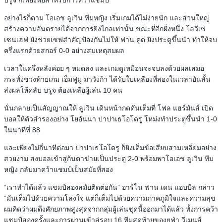
อย่างไรก็ตาม โอเอช ลูเวิน ทีมหญิง เริ่มเกมได้ไม่ง่ายนัก และส่วนใหญ่
สร้างความอันตรายได้จากการยิงไกลเท่านั้น ขณะที่อีกฝั่งหนึ่ง โลวีเซ่
เซนเฮฟ ยังช่วยเซฟสำคัญป้องกันไม่ให้ ฟาน คูต ยิงประตูขึ้นนำ ทำให้จบ
ครึ่งแรกด้วยสกอร์ 0-0 อย่างสมเหตุสมผล
เวลาในครึ่งหลังค่อย ๆ หมดลง และเกมดูเหมือนจะจบลงด้วยผลเสมอ
กระทั่งช่วงท้ายเกม เอ็มฟูมู มาวังก้า ได้รับใบเหลืองที่สองในเวลาอันสั้น
ส่งผลให้คลับ บรูจ ต้องเหลือผู้เล่น 10 คน
นั่นกลายเป็นสัญญาณให้ ลูเวิน เดินหน้ากดดันเต็มที่ โฟล แฮร์มันส์ เปิด
บอลให้ตัวสำรองอย่าง โยอันนา ปาปาเธโอโดรู โหม่งทำประตูขึ้นนำ 1-0
ในนาทีที่ 88
และเพียงไม่กี่นาทีต่อมา ปาปาเธโอโดรู ก็ยิงเต็มข้อเสียบสามเหลี่ยมอย่าง
สวยงาม ส่งบอลเข้าสู่ก้นตาข่ายเป็นประตู 2-0 พร้อมพาโอเอช ลูเวิน ทีม
หญิง กลับมาคว้าแชมป์เป็นสมัยที่สอง
“เราทำได้แล้ว แชมป์สองสมัยติดต่อกัน” อาร์โน ฟาน เดน แอบบีล กล่าว
“มันเต็มไปด้วยความโล่งใจ แต่ก็เต็มไปด้วยความภาคภูมิใจและความสุข
ผมคิดว่าผมดึงศักยภาพสูงสุดจากกลุ่มผู้เล่นชุดนี้ออกมาได้แล้ว ทั้งการคว้า
แชมป์สองครั้งและการผ่านเข้าสู่รอบ 16 ทีมสุดท้ายของยูฟ่า วีเมนส์