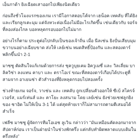
เอ็นกาด้า ยิงเฉียดเสาออกไปเพียงนิดเดียว
ก่อนถึงชั่วโมงแรกของเกม เรามีโอกาสตอบโต้จาก เฮน็อค เทคลับ ที่ได้ยิง
และเรียกลูกเตะมุม แต่จังหวะต่อเนื่องไม่มีอะไรเกิดขึ้น เช่นเดียวกับ จอร์จ
ที่ลองส่องไกล บอลหลุดกรอบออกไปไม่มาก
อย่างไรก็ตาม ประตูต่อไปกลับเป็นของเจ้าถิ่น เมื่อ นีลเซ่น ยิงปั่นเสียบมุม
ขวาบนอย่างเฉียบขาด ส่งให้ เลย์เซ่น หมดสิทธิ์ป้องกัน และสตองดาร์
พลิกขึ้นนำ 2-1
มาซซู ตัดสินใจแก้เกมด้วยการส่ง ชุควูบุยเคม อิควูเมซี่ และ วิลเลี่ยม บา
ลิควิช่า ลงแทน คาบา และ ตราโอเร่ ขณะที่สตองดาร์เกือบได้ประตูที่
สามจาก อาเยนซ่า ตัวสำรองที่ยิงหลุดกรอบไปสองครั้ง
ช่วงท้ายเกม จอร์จ, วาเซ่น และ เทคลับ ถูกเปลี่ยนตัวออกให้ ซีเบ้ สไครจ์
เวอร์ส, แมร์เท่นส์ และ คาโยะ ลงสนาม โดย เลย์เซ่น ยังช่วยเซฟลูกยิง
ของ ซาอิด ไม่ให้เป็น 3-1 ได้ แต่สุดท้ายเราก็ไม่สามารถตามตีเสมอได้
สำเร็จ
เฟลีซ มาซซู ผู้จัดการทีมโอเอช ลูเวิน กล่าวว่า “มันเหมือนคัดลอกมาจาก
สัปดาห์ก่อน เราเป็นฝ่ายนำในช่วงพักครึ่ง แต่กลับทำผิดพลาดแบบเดิมใน
ครึ่งหลัง”