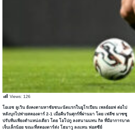
Views:
126
โอเอช ลูเวิน ยังคงตามหาชัยชนะนัดแรกในยูโรเปียน เพลย์ออฟ ต่อไป
หลังบุกไปพ่ายสตองดาร์ 2-1 เมื่อคืนวันศุกร์ที่ผ่านมา โดย เฟลีซ มาซซู
ปรับทีมเพียงตำแหน่งเดียว โดย โอโปกู ลงสนามแทน กิล ที่มีอาการบาด
เจ็บเล็กน้อย ขณะที่สตองดาร์ส่ง โฮมาวู ลงแทน ฟอสซีย์