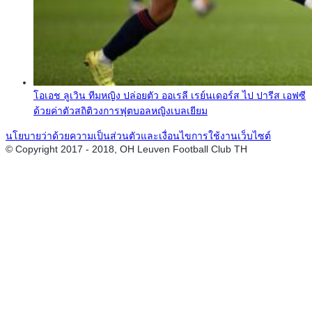
โอเอช ลูเวิน ทีมหญิง ปล่อยตัว ออเรลี เรย์นเดอร์ส ไป ปารีส เอฟซี
ด้วยค่าตัวสถิติวงการฟุตบอลหญิงเบลเยียม
นโยบายว่าด้วยความเป็นส่วนตัวและเงื่อนไขการใช้งานเว็บไซต์
© Copyright 2017 - 2018, OH Leuven Football Club TH