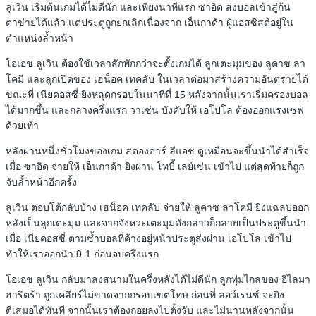
ลูเวิน เริ่มต้นเกมได้ไม่ดีนัก และเพียงนาทีแรก ซาอิด ส่งบอลเข้าสู่ก้น
ตาข่ายได้แล้ว แต่ประตูถูกยกเลิกเนื่องจาก เอ็นกาด้า ผู้แอสซิสต์อยู่ใน
ตำแหน่งล้ำหน้า
โอเอช ลูเวิน ต้องใช้เวลาสักพักกว่าจะตั้งเกมได้ ลูกเตะมุมของ ลูคาซ ลา
โคมี และลูกเปิดของ เฮน็อค เทคลับ ในเวลาต่อมาสร้างความอันตรายได้
ขณะที่ เนียคอสซี่ ยิงหลุดกรอบในนาทีที่ 15 หลังจากนั้นเราเริ่มครองบอล
ได้มากขึ้น และกลางครึ่งแรก วาเซ่น บังคับให้ เอโปโล ต้องออกแรงเซฟ
ด้วยเท้า
หลังผ่านหนึ่งชั่วโมงของเกม สตองดาร์ ลีแอช ดูเหมือนจะขึ้นนำได้สำเร็จ
เมื่อ ซาอิด จ่ายให้ เอ็นกาด้า ยิงผ่าน โทบี้ เลย์เซ่น เข้าไป แต่สุดท้ายก็ถูก
จับล้ำหน้าอีกครั้ง
ลูเวิน ตอบโต้กลับบ้าง เฮน็อค เทคลับ จ่ายให้ ลูคาซ ลาโคมี ยิงแฉลบออก
หลังเป็นลูกเตะมุม และจากจังหวะเตะมุมดังกล่าวก็กลายเป็นประตูขึ้นนำ
เมื่อ เนียคอสซี่ ตามซ้ำบอลที่ค้างอยู่หน้าประตูส่งผ่าน เอโปโล เข้าไป
ทำให้เราออกนำ 0-1 ก่อนจบครึ่งแรก
โอเอช ลูเวิน กลับมาลงสนามในครึ่งหลังได้ไม่ดีนัก ลูกทุ่มไกลของ อิไลมา
ฮาริตร้า ถูกเคลียร์ไม่ขาดจากกรอบเขตโทษ ก่อนที่ ลอว์เรนซ์ จะยิง
ตีเสมอได้ทันที จากนั้นเราต้องถอยลงไปตั้งรับ และไม่นานหลังจากนั้น