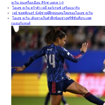
ลูเวิน อุ่นเครื่องเฉือน ลีร์เซ่ เอสเค 1-0
โอเอช ลูเวิน คว้าตัว เจมี่ ลอว์เรนซ์ เสริมแนวรับ
เจย์ ชอฟฟ์เนอร์ นั่งผู้ช่วยผู้ฝึกสอนคนใหม่ของโอเอช ลูเวิน
โอเอช ลูเวิน เดินทางเก็บตัวฝึกซ้อมช่วงพรีซีซั่นที่ประเทศ
เนเธอร์แลนด์