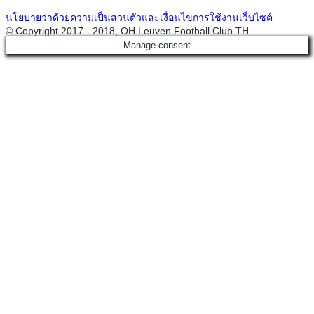
นโยบายว่าด้วยความเป็นส่วนตัวและเงื่อนไขการใช้งานเว็บไซต์
© Copyright 2017 - 2018, OH Leuven Football Club TH
Manage consent