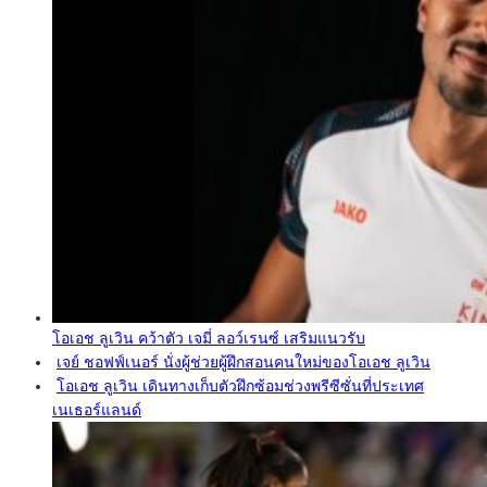
โอเอช ลูเวิน คว้าตัว เจมี่ ลอว์เรนซ์ เสริมแนวรับ
เจย์ ชอฟฟ์เนอร์ นั่งผู้ช่วยผู้ฝึกสอนคนใหม่ของโอเอช ลูเวิน
โอเอช ลูเวิน เดินทางเก็บตัวฝึกซ้อมช่วงพรีซีซั่นที่ประเทศ
เนเธอร์แลนด์