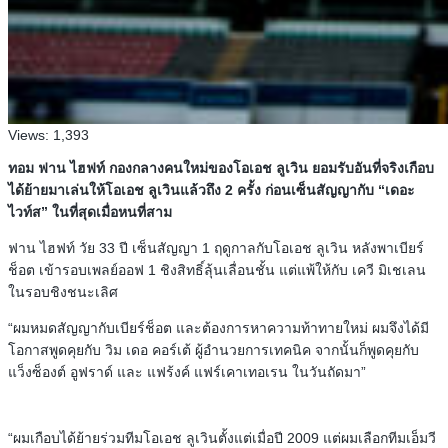
Views:
1,393
ทอม ฟาน ไฮฟท์ กองกลางคนใหม่ของโอเอช ลูเวิน ยอมรับอันที่จริงเกือบ
ได้ย้ายมาเล่นให้โอเอช ลูเวินแล้วถึง 2 ครั้ง ก่อนเซ็นสัญญากับ “เดอะ
ไวท์ส” ในที่สุดเมื่อหนที่สาม
ฟาน ไฮฟท์ วัย 33 ปี เซ็นสัญญา 1 ฤดูกาลกับโอเอช ลูเวิน หลังพาเบียร์
ช็อต เข้ารอบเพลย์ออฟ 1 ชิงสิทธิ์ลุ้นเลื่อนชั้น แต่แพ้ให้กับ เควี มิเชเลน
ในรอบชิงชนะเลิศ
“ผมหมดสัญญากับเบียร์ช็อต และต้องการหาความท้าทายใหม่ ผมจึงได้มี
โอกาสพูดคุยกับ วิม เดอ คอร์เต้ ผู้อำนวยการเทคนิค จากนั้นก็พูดคุยกับ
แว็งซ็องต์ อูฟราด์ และ แฟร้งค์ แฟร์เคาเทอเรน ในวันถัดมา”
“ผมเกือบได้ย้ายร่วมทีมโอเอช ลูเวินตั้งแต่เมื่อปี 2009 แต่ผมเลือกทีมเอ็มวี