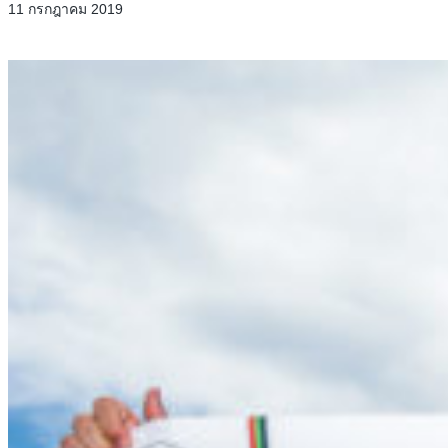
11 กรกฎาคม 2019