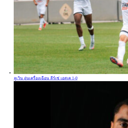
ลูเวิน อุ่นเครื่องเฉือน ลีร์เซ่ เอสเค 1-0