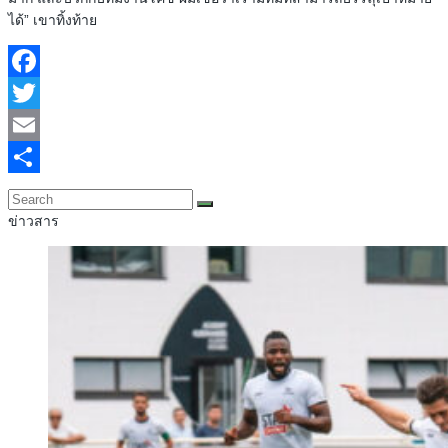
ได้” เขาทิ้งท้าย
Facebook
Twitter
Email
Share
ข่าวสาร