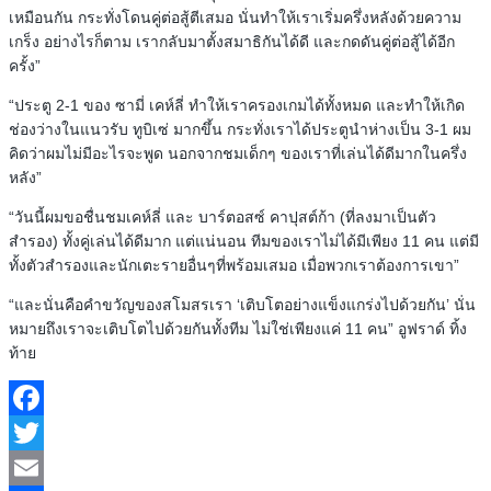
เหมือนกัน กระทั่งโดนคู่ต่อสู้ตีเสมอ นั่นทำให้เราเริ่มครึ่งหลังด้วยความ
เกร็ง อย่างไรก็ตาม เรากลับมาตั้งสมาธิกันได้ดี และกดดันคู่ต่อสู้ได้อีก
ครั้ง”
“ประตู 2-1 ของ ซามี่ เคห์ลี่ ทำให้เราครองเกมได้ทั้งหมด และทำให้เกิด
ช่องว่างในแนวรับ ทูบิเซ่ มากขึ้น กระทั่งเราได้ประตูนำห่างเป็น 3-1 ผม
คิดว่าผมไม่มีอะไรจะพูด นอกจากชมเด็กๆ ของเราที่เล่นได้ดีมากในครึ่ง
หลัง”
“วันนี้ผมขอชื่นชมเคห์ลี่ และ บาร์ตอสซ์ คาปุสต์ก้า (ที่ลงมาเป็นตัว
สำรอง) ทั้งคู่เล่นได้ดีมาก แต่แน่นอน ทีมของเราไม่ได้มีเพียง 11 คน แต่มี
ทั้งตัวสำรองและนักเตะรายอื่นๆที่พร้อมเสมอ เมื่อพวกเราต้องการเขา”
“และนั่นคือคำขวัญของสโมสรเรา ‘เติบโตอย่างแข็งแกร่งไปด้วยกัน’ นั่น
หมายถึงเราจะเติบโตไปด้วยกันทั้งทีม ไม่ใช่เพียงแค่ 11 คน” อูฟราด์ ทิ้ง
ท้าย
Facebook
Twitter