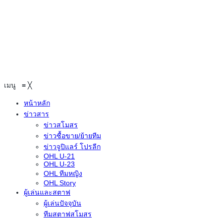
เมนู
≡
╳
หน้าหลัก
ข่าวสาร
ข่าวสโมสร
ข่าวซื้อขาย/ย้ายทีม
ข่าวจูปิแลร์ โปรลีก
OHL U-21
OHL U-23
OHL ทีมหญิง
OHL Story
ผู้เล่นและสตาฟ
ผู้เล่นปัจจุบัน
ทีมสตาฟสโมสร