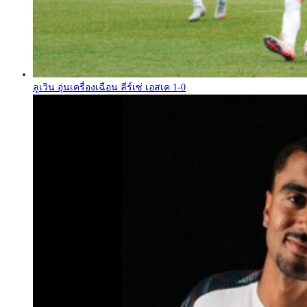
ลูเวิน อุ่นเครื่องเฉือน ลีร์เซ่ เอสเค 1-0