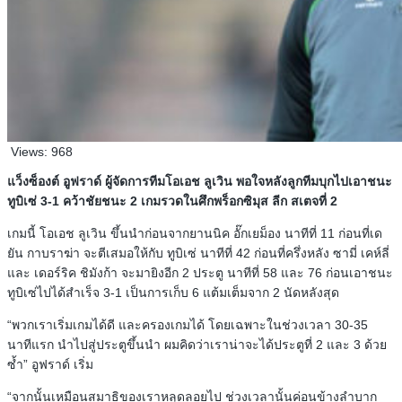
Views:
968
แว็งซ็องต์ อูฟราด์ ผู้จัดการทีมโอเอช ลูเวิน พอใจหลังลูกทีมบุกไปเอาชนะ
ทูบิเซ่ 3-1 คว้าชัยชนะ 2 เกมรวดในศึกพร็อกซิมุส ลีก สเตจที่ 2
เกมนี้ โอเอช ลูเวิน ขึ้นนำก่อนจากยานนิค อั๊กเยม็อง นาทีที่ 11 ก่อนที่เด
ยัน กาบราฆ่า จะตีเสมอให้กับ ทูบิเซ่ นาทีที่ 42 ก่อนที่ครึ่งหลัง ซามี่ เคห์ลี่
และ เดอร์ริค ชิมังก้า จะมายิงอีก 2 ประตู นาทีที่ 58 และ 76 ก่อนเอาชนะ
ทูบิเซ่ไปได้สำเร็จ 3-1 เป็นการเก็บ 6 แต้มเต็มจาก 2 นัดหลังสุด
“พวกเราเริ่มเกมได้ดี และครองเกมได้ โดยเฉพาะในช่วงเวลา 30-35
นาทีแรก นำไปสู่ประตูขึ้นนำ ผมคิดว่าเราน่าจะได้ประตูที่ 2 และ 3 ด้วย
ซ้ำ” อูฟราด์ เริ่ม
“จากนั้นเหมือนสมาธิของเราหลุดลอยไป ช่วงเวลานั้นค่อนข้างลำบาก