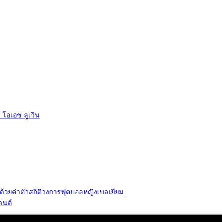
โอเอช ลูเวิน
ี ด้วยค่าตัวสถิติวงการฟุตบอลหญิงเบลเยียม
ลนด์