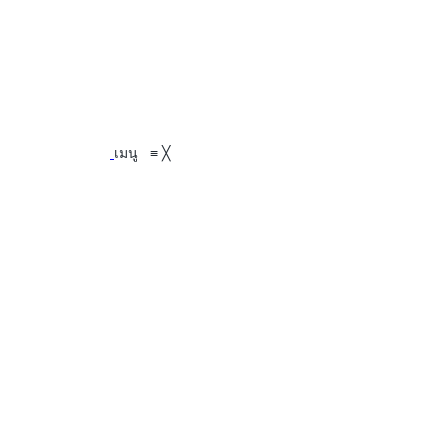
เมนู
≡
╳