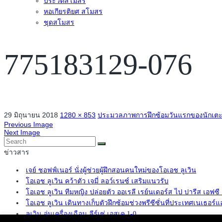
ประวัติสโมสร
หอเกียรติยศ สโมสร
ชุดสโมสร
775183129-076
29 มิถุนายน 2018
1280 × 853
ประมวลภาพการฝึกซ้อมวันแรกของนักเตะ 
Previous Image
Next Image
ข่าวสาร
เจย์ ชอฟฟ์เนอร์ นั่งผู้ช่วยผู้ฝึกสอนคนใหม่ของโอเอช ลูเวิน
โอเอช ลูเวิน คว้าตัว เจมี่ ลอว์เรนซ์ เสริมแนวรับ
โอเอช ลูเวิน ทีมหญิง ปล่อยตัว ออเรลี เรย์นเดอร์ส ไป ปารีส เอฟซ
โอเอช ลูเวิน เดินทางเก็บตัวฝึกซ้อมช่วงพรีซีซั่นที่ประเทศเนเธอร์แ
ลูเวิน อุ่นเครื่องเฉือน ลีร์เซ่ เอสเค 1-0