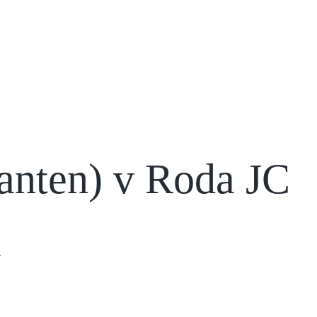
anten) v Roda JC
น