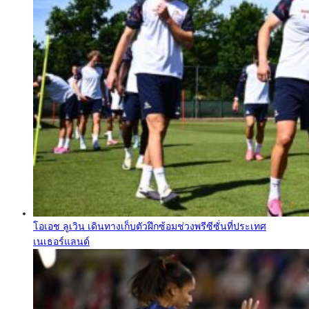
โอเอช ลูเวิน เดินทางเก็บตัวฝึกซ้อมช่วงพรีซีซั่นที่ประเทศ
เนเธอร์แลนด์