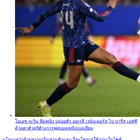
โอเอช ลูเวิน ทีมหญิง ปล่อยตัว ออเรลี เรย์นเดอร์ส ไป ปารีส เอฟซี
ด้วยค่าตัวสถิติวงการฟุตบอลหญิงเบลเยียม
นโยบายว่าด้วยความเป็นส่วนตัวและเงื่อนไขการใช้งานเว็บไซต์