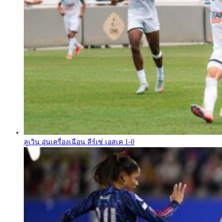
ลูเวิน อุ่นเครื่องเฉือน ลีร์เซ่ เอสเค 1-0