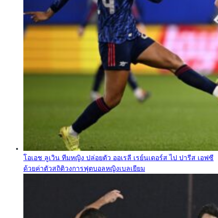
โอเอช ลูเวิน ทีมหญิง ปล่อยตัว ออเรลี เรย์นเดอร์ส ไป ปารีส เอฟซี
ด้วยค่าตัวสถิติวงการฟุตบอลหญิงเบลเยียม