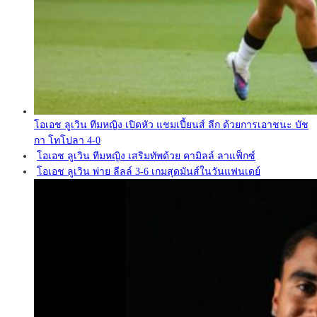
โอเอช ลูเวิน ทีมหญิง เปิดหัว แชมเปี้ยนส์ ลีก ด้วยการเอาชนะ บัช
กา โทโปลา 4-0
โอเอช ลูเวิน ทีมหญิง เสริมทัพด้วย คามิลล์ ลาแฟ็กซ์
โอเอช ลูเวิน พ่าย ลีลล์ 3-6 เกมสุดมันส์ในวันแฟนเดย์