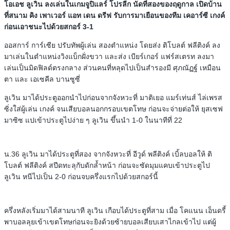
โอเอช ลูเวิน ลงเล่นในเกมจูปิแลร์ โปรลีก นัดที่สองของฤดูกาล เปิดบ้าน
ที่สนาม คิง เพาเวอร์ แอท เดน ดรีฟ รับการมาเยือนของทีม เคอาร์ซี เกงค์
ก่อนเอาชนะไปด้วยสกอร์ 3-1
ออสการ์ การ์เซีย ปรับทัพผู้เล่น สองตำแหน่ง โดยส่ง ติโบลต์ ฟลีติงค์ ลง
มาเล่นในตำแหน่งวิงแบ็กฝั่งขวา และส่ง เบียร์เกอร์ แฟร์สเตรท ลงมา
เล่นเป็นมิดฟิลด์ตรงกลาง ส่วนคนที่หลุดไปเป็นสำรองมี ศุภณัฏฐ์ เหมือน
ตา และ เอเซคีล บานซูซี่
ลูเวิน มาได้ประตูออกนำไปก่อนจากจังหวะที่ มาติเยอ แมร์เท่นส์ ไล่เพรส
ซิ่งใส่ผู้เล่น เกงค์ จนเสียบอลนอกกรอบเขตโทษ ก่อนจะจ่ายต่อให้ ยุสเซฟ
มาซิซ แปเข้าประตูไปง่าย ๆ ลูเวิน ขึ้นนำ 1-0 ในนาทีที่ 22
น.36 ลูเวิน มาได้ประตูที่สอง จากจังหวะที่ อีวูด์ พลีติงค์ เบิ้ลบอลให้ ติ
โบลต์​ ฟลีติงค์ สปีดทะลุกับดักล้ำหน้า ก่อนจะซัดมุมแคบเข้าประตูไป
ลูเวิน หนีไปเป็น 2-0 ก่อนจบครึ่งแรกไปด้วยสกอร์นี้
ครึ่งหลังเริ่มมาได้สามนาที ลูเวิน เกือบได้ประตูที่สาม เมื่อ โคแนน เอ็นดรี้
พาบอลลุยเข้าเขตโทษก่อนจะยิงด้วยซ้ายบอลเสียบเสาไกลเข้าไป แต่ผู้