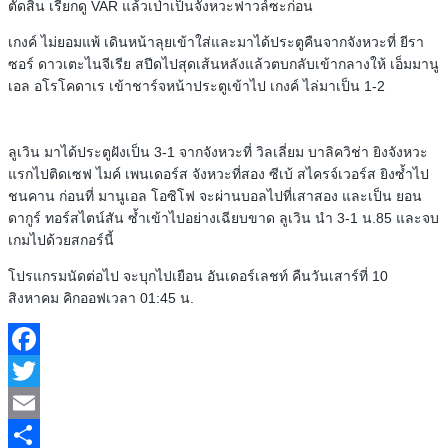
ตัดสิน เรียกดู VAR แล้วเป่าเป็นจังหวะฟาวล์ซะก่อน
เกงค์ ไม่ยอมแพ้ เดินหน้าลุยเข้าใส่และมาได้ประตูคืนจากจังหวะที่ ยีรา
ซอร์ ดาวเตะไนจีเรีย สปีดไปสุดเส้นหลังแล้วตบกลับเข้ากลางให้ เอ็มมานู
เอล อโรโคดาเร เข้าชาร์จหน้าประตูเข้าไป เกงค์ ไล่มาเป็น 1-2
ลูเวิน มาได้ประตูฝังเป็น 3-1 จากจังหวะที่ วิลเลี่ยม บาลิควิช่า ยิงจังหวะ
แรกไปติดเซฟ ไมค์ เพนเดอร์ส จังหวะที่สอง ซีเบ้ สไครจ์เวอร์ส ยิงซ้ำไป
ชนคาน ก่อนที่ มานูเอล โอซิโฟ จะผ่านบอลไปที่เสาสอง และเป็น ยอน
ดากูร์ ทอร์สไตน์สัน ซ้ำเข้าไปอย่างเฉียบขาด ลูเวิน นำ 3-1 น.85 และจบ
เกมไปด้วยสกอร์นี้
โปรแกรมนัดต่อไป จะบุกไปเยือน อันเดอร์เลชท์ คืนวันเสาร์ที่ 10
สิงหาคม คิกออฟเวลา 01:45 น.
Facebook
Twitter
Email