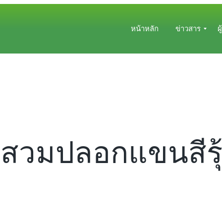
หน้าหลัก
ข่าวสาร
ผ
ข่
ผู้
า
เ
ว
ล
ส
โ
ป
ม
จ
ส
จุ
ร
บ
วมสวมปลอกแขนสีร
ข่
า
ท
ว
ซื้
อ
ข
า
า
ย
/
โ