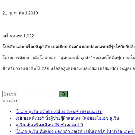
21 กุมภาพันธ์ 2019
Views:
1,022
โปรลีก และ พร็อกซิมุส ลีก เบลเยียม ร่วมกันมอบปลอกแขนสีรุ้งให้กับกัปตัน
โครงการดังกล่าวมีสโลแกนว่า “ฟุตบอลเพื่อทุกสิ่ง” รณรงค์ให้ทีมฟุตบอลในเ
สำหรับการแข่งขันโปรลีก หรือลีกสูงสุดของเบลเยียม เตรียมเปิดประมูลปลอ
ข่าวสาร
โอเอช ลูเวิน คว้าตัว เจมี่ ลอว์เรนซ์ เสริมแนวรับ
เจย์ ชอฟฟ์เนอร์ นั่งผู้ช่วยผู้ฝึกสอนคนใหม่ของโอเอช ลูเวิน
ลูเวิน อุ่นเครื่องเฉือน ลีร์เซ่ เอสเค 1-0
โอเอช ลูเวิน ทีมหญิง ปล่อยตัว ออเรลี เรย์นเดอร์ส ไป ปารีส เอฟซ