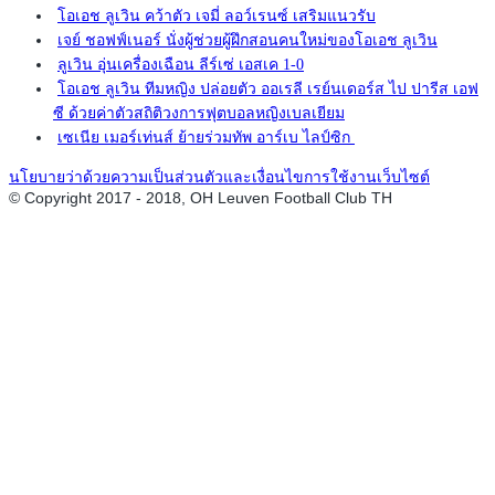
โอเอช ลูเวิน คว้าตัว เจมี่ ลอว์เรนซ์ เสริมแนวรับ
เจย์ ชอฟฟ์เนอร์ นั่งผู้ช่วยผู้ฝึกสอนคนใหม่ของโอเอช ลูเวิน
ลูเวิน อุ่นเครื่องเฉือน ลีร์เซ่ เอสเค 1-0
โอเอช ลูเวิน ทีมหญิง ปล่อยตัว ออเรลี เรย์นเดอร์ส ไป ปารีส เอฟ
ซี ด้วยค่าตัวสถิติวงการฟุตบอลหญิงเบลเยียม
เซเนีย เมอร์เท่นส์ ย้ายร่วมทัพ อาร์เบ ไลป์ซิก
นโยบายว่าด้วยความเป็นส่วนตัวและเงื่อนไขการใช้งานเว็บไซต์
© Copyright 2017 - 2018, OH Leuven Football Club TH