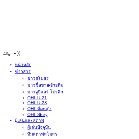
เมนู
≡
╳
หน้าหลัก
ข่าวสาร
ข่าวสโมสร
ข่าวซื้อขาย/ย้ายทีม
ข่าวจูปิแลร์ โปรลีก
OHL U-21
OHL U-23
OHL ทีมหญิง
OHL Story
ผู้เล่นและสตาฟ
ผู้เล่นปัจจุบัน
ทีมสตาฟสโมสร