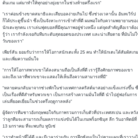
ต้นเกม แต่มาทำให้ทุกอย่างยุ่งยากในช่วงท้ายครึ่งแรก”
“เราค่อนข้างขาดสมาธิและเสียบอลง่ายเกินไป ซึ่งช่วงเวลานั้น อันทเวิร์ป
ก็ได้ประตูขึ้นนำ ซึ่งเป็นจังหวะการเข้าทำที่ดี ผมพอใจกับความพยายามขอ
นักเตะทุกคน เราเล่นฟุตบอลที่มีคุณภาพอยู่ช่วงหนึ่ง แต่จุดสำคัญคือเราต้อ
รู้ว่า เรากำลังเจอกับทีมระดับสุดยอดของประเทศ และน่าเสียดาย ที่มันไม่ใ
วันของเรา”
เพียร์สัน ยอมรับว่าการให้โอกาสนักเตะทั้ง 25 คน ทำให้นักเตะได้สัมผัสเก
และเพิ่มความมั่นใจ
“การให้โอกาสพวกเขาได้ลงสนามถือเป็นสิ่งที่ดี เรารู้ถึงศักยภาพของเขา
และถึงเวลาที่พวกเขาจะแสดงให้เห็นถึงความสามารถที่มี”
“หลายคนกลับมาจากช่วงพักในช่วงเทศกาลคริสต์มาสอย่างแข็งแกร่งขึ้น ซึ
เป็นเรื่องที่ดีสำหรับพวกเขา เป็นการสร้างความมั่นใจที่ดี นำไปสู่ฟอร์มการ
เล่นที่ยอดเยี่ยมในช่วงครึ่งฤดูกาลหลัง”
ผู้จัดการทีมชาวอังกฤษพอใจกับภาพรวมการเก็บตัวที่ประเทศสเปน และหวัง
ว่าลูกทีมจะสามารถเก็บผลการแข่งขันได้ในเกมพร็อกซิมุส ลีก วันอาทิตย์ที่
13 มกราคม ที่จะพบกับ ทูบิเซ่
“เราทำหน้าที่ได้ดี และมีเวลาร่วมกัน การฝึกซ้อมเป็นไปตามแผนที่เราวางไ