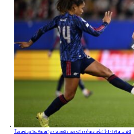
โอเอช ลูเวิน ทีมหญิง ปล่อยตัว ออเรลี เรย์นเดอร์ส ไป ปารีส เอฟซี