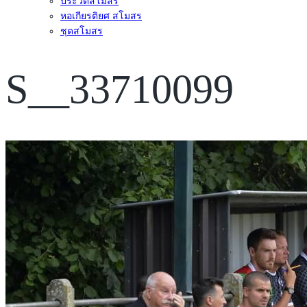
ประวัติสโมสร
หอเกียรติยศ สโมสร
ชุดสโมสร
S__33710099