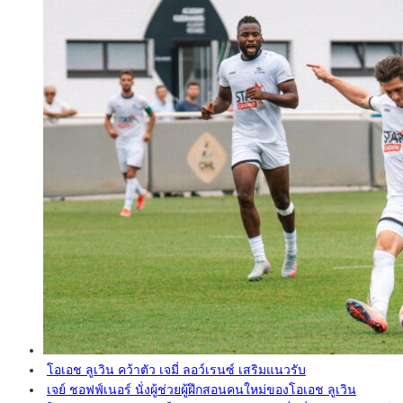
โอเอช ลูเวิน คว้าตัว เจมี่ ลอว์เรนซ์ เสริมแนวรับ
เจย์ ชอฟฟ์เนอร์ นั่งผู้ช่วยผู้ฝึกสอนคนใหม่ของโอเอช ลูเวิน