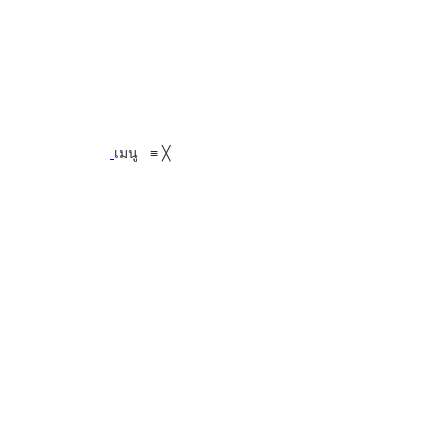
เมนู
≡
╳