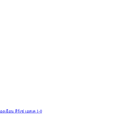
รื่องเฉือน ลีร์เซ่ เอสเค 1-0