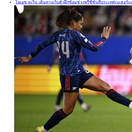
โอเอช ลูเวิน เดินทางเก็บตัวฝึกซ้อมช่วงพรีซีซั่นที่ประเทศเนเธอร์แ