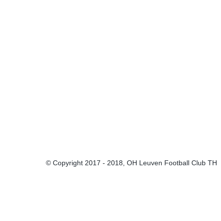
น
แ
ม
ล
ั
ก
ภ
ส
ร
า
โ
ม
พ
ม
ั
ก
2
ส
น
า
0
ร
ร
2
เ
ี
แ
4
บื้
ม
ข่
/
อ
ส
ง
2
ง
ต
ขั
5
ต้
น
น
ฟ
อั
ส
ผ
ล
ข้
ล
บั้
อ
ม
ก
ม
มู
ส
า
ภ
ล
ร
า
เ
แ
พ
มื
© Copyright 2017 - 2018, OH Leuven Football Club TH
ข่
2
อ
ง
0
ง
ขั
2
L
น
3
e
/
u
ต
2
v
า
4
e