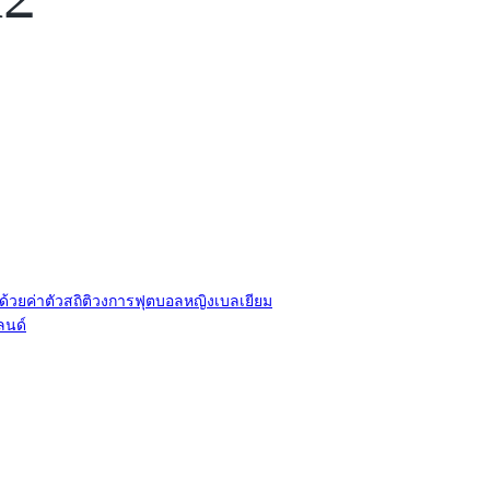
ส
โ
ป
ม
จ
ส
จุ
ร
บ
ข่
า
ท
ว
ซื้
อ
ข
า
า
ย
/
โ
ย้
ี ด้วยค่าตัวสถิติวงการฟุตบอลหญิงเบลเยียม
า
ลนด์
ย
ร
ที
ม
ข่
า
ว
จู
ปิ