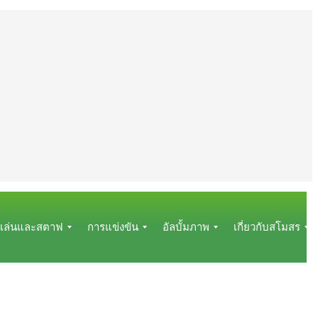
ู้เล่นและสตาฟ
การแข่งขัน
อัลบั้มภาพ
เกี่ยวกับสโมสร
โ
อั
ข้
ป
ล
อ
่
ร
บั้
มู