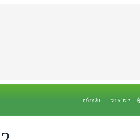
หน้าหลัก
ข่าวสาร
ผ
ข่
ผู้
า
เ
X2
ว
ล