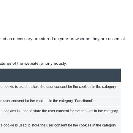
ปิ
แ
ล
ร์
โ
ป
ร
ized as necessary are stored on your browser as they are essential
ลี
ก
เ
พ
ล
eatures of the website, anonymously.
ย์
อ
อ
ฟ
 cookie is used to store the user consent for the cookies in the category
2
2
0
 user consent for the cookies in the category "Functional".
2
3
 cookies is used to store the user consent for the cookies in the category
/
2
 cookie is used to store the user consent for the cookies in the category
4