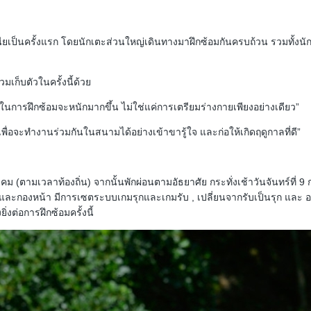
ย้
า
ย
ร
ที
เนียเป็นครั้งแรก โดยนักเตะส่วนใหญ่เดินทางมาฝึกซ้อมกันครบถ้วน รวมทั้งนัก
ม
ข่
เก็บตัวในครั้งนี้ด้วย
า
ว
์ในการฝึกซ้อมจะหนักมากขึ้น ไม่ใช่แค่การเตรียมร่างกายเพียงอย่างเดียว”
จู
ปิ
เพื่อจะทำงานร่วมกันในสนามได้อย่างเข้าขารู้ใจ และก่อให้เกิดฤดูกาลที่ดี”
แ
ล
ร์
โ
าคม (ตามเวลาท้องถิ่น) จากนั้นพักผ่อนตามอัธยาศัย กระทั่งเช้าวันจันทร์ที่
ป
ละกองหน้า มีการเซตระบบเกมรุกและเกมรับ , เปลี่ยนจากรับเป็นรุก และ อบ
ร
่งต่อการฝึกซ้อมครั้งนี้
ลี
ก
O
H
L
U
-
2