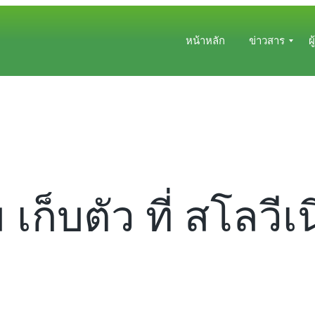
หน้าหลัก
ข่าวสาร
ผ
ข่
ผู้
า
เ
ว
ล
ส
โ
ป
ม
จ
ส
จุ
ร
บ
 เก็บตัว ที่ สโลวีเ
ข่
า
ท
ว
ซื้
อ
ข
า
า
ย
/
โ