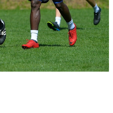
2
/
ส
0
2
ร
/
6
2
ห
ต
1
อ
า
เ
อั
ร
กี
ล
า
ย
บั้
ง
ร
ม
ค
ติ
ภ
ะ
ย
า
แ
ศ
พ
น
ส
2
น
โ
0
จู
ม
1
ปิ
ส
9
แ
ร
/
ล
2
ชุ
ร์
0
ด
โ
ส
ป
อั
โ
ร
ล
ม
ลี
บั้
ส
ก
ม
ร
เ