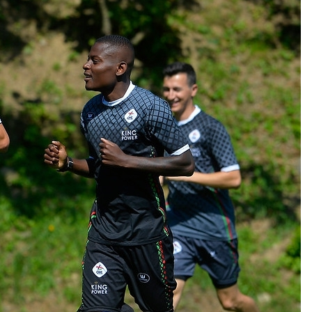
3
ะ
ะ
บ
แ
อั
บ
น
ล
ลี
น
บั้
ก
จู
ม
ฟุ
ปิ
ภ
ต
แ
า
บ
ล
พ
อ
ร์
2
ล
โ
0
เ
ป
2
บ
ร
1
ล
ลี
/
เ
ก
2
ยี่
เ
2
ย
พ
ม
อั
ล
ล
ย์
ป
บั้
อ
ร
ม
อ
ะ
ภ
ฟ
วั
า
2
ติ
พ
0
ส
2
2
โ
0
5
ม