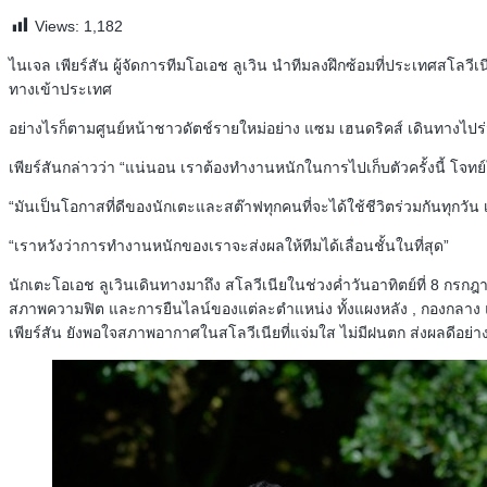
Views:
1,182
ไนเจล เพียร์สัน ผู้จัดการทีมโอเอช ลูเวิน นำทีมลงฝึกซ้อมที่ประเทศสโลวี
ทางเข้าประเทศ
อย่างไรก็ตามศูนย์หน้าชาวดัตช์รายใหม่อย่าง แซม เฮนดริคส์ เดินทางไปร่วม
เพียร์สันกล่าวว่า “แน่นอน เราต้องทำงานหนักในการไปเก็บตัวครั้งนี้ โจทย
“มันเป็นโอกาสที่ดีของนักเตะและสต๊าฟทุกคนที่จะได้ใช้ชีวิตร่วมกันทุกวัน 
“เราหวังว่าการทำงานหนักของเราจะส่งผลให้ทีมได้เลื่อนชั้นในที่สุด”
นักเตะโอเอช ลูเวินเดินทางมาถึง สโลวีเนียในช่วงค่ำวันอาทิตย์ที่ 8 กรกฎ
สภาพความฟิต และการยืนไลน์ของแต่ละตำแหน่ง ทั้งแผงหลัง , กองกลาง แ
เพียร์สัน ยังพอใจสภาพอากาศในสโลวีเนียที่แจ่มใส ไม่มีฝนตก ส่งผลดีอย่างยิ