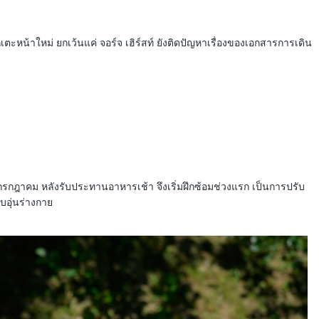
ม
ก
ม
มู
ส
า
ภ
ล
ร
า
เ
แ
พ
มื
เตะหน้าใหม่ ยกเว้นแค่ จอร์จ เฮิร์สท์ ยังติดปัญหาเรื่องของเอกสารการเดิน
ข่
2
อ
ง
0
ง
ขั
2
L
น
3
e
/
u
ต
2
v
า
4
e
ร
n
า
อั
แ
ง
ล
ล
ค
บั้
ะ
 9 กรกฎาคม หลังรับประทานอาหารเช้า จึงเริ่มฝึกซ้อมช่วงแรก เป็นการปรับ
ะ
ม
H
อุ่นร่างกาย
แ
ภ
e
น
า
v
น
พ
e
2
r
ต
0
l
า
2
e
ร
2
e
า
/
ง
2
ร
ค