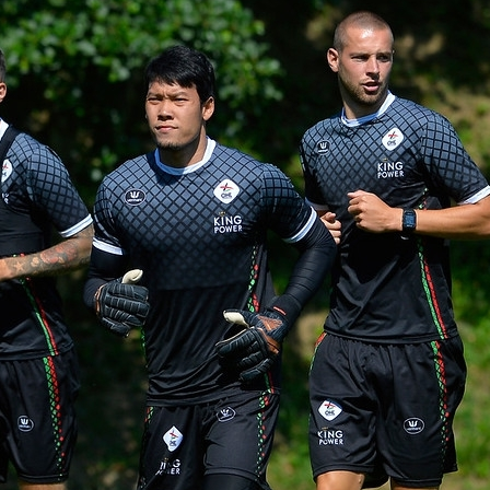
1
O
H
L
U
-
2
3
O
H
L
ที
ม
ห
ญิ
ง
O
H
L
S
t
o