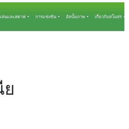
ู้เล่นและสตาฟ
การแข่งขัน
อัลบั้มภาพ
เกี่ยวกับสโมสร
โ
อั
ข้
ป
ล
อ
่
ร
บั้
มู
น
แ
ม
ล
ั
ก
ภ
ส
ร
า
โ
ม
พ
ม
ั
ก
2
ส
น
า
0
ร
นีย
ร
2
เ
ี
แ
4
บื้
ม
ข่
/
อ
ส
ง
2
ง
ต
ขั
5
ต้
น
น
ฟ
อั
ส
ผ
ล
ข้
ล
บั้
อ