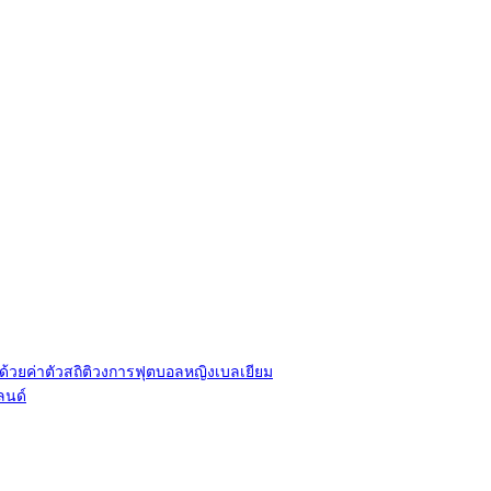
ี ด้วยค่าตัวสถิติวงการฟุตบอลหญิงเบลเยียม
ลนด์