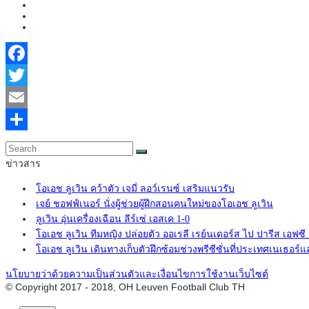
Facebook
Twitter
Email
Share
ข่าวสาร
โอเอช ลูเวิน คว้าตัว เจมี่ ลอว์เรนซ์ เสริมแนวรับ
เจย์ ชอฟฟ์เนอร์ นั่งผู้ช่วยผู้ฝึกสอนคนใหม่ของโอเอช ลูเวิน
ลูเวิน อุ่นเครื่องเฉือน ลีร์เซ่ เอสเค 1-0
โอเอช ลูเวิน ทีมหญิง ปล่อยตัว ออเรลี เรย์นเดอร์ส ไป ปารีส เอฟซ
โอเอช ลูเวิน เดินทางเก็บตัวฝึกซ้อมช่วงพรีซีซั่นที่ประเทศเนเธอร์แ
นโยบายว่าด้วยความเป็นส่วนตัวและเงื่อนไขการใช้งานเว็บไซต์
© Copyright 2017 - 2018, OH Leuven Football Club TH