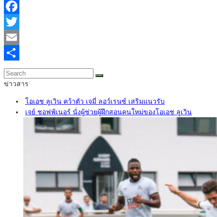
Facebook
Twitter
Email
Share
ข่าวสาร
โอเอช ลูเวิน คว้าตัว เจมี่ ลอว์เรนซ์ เสริมแนวรับ
เจย์ ชอฟฟ์เนอร์ นั่งผู้ช่วยผู้ฝึกสอนคนใหม่ของโอเอช ลูเวิน