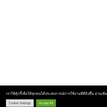
เราใช้คุ้กกี้เพื่อให้ทุกคนได้ประสบการณ์การใช้งานที่ดียิ่งขึ้น อ่านเพิ่
Cookie Settings
Accept All