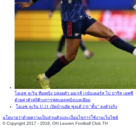
โอเอช ลูเวิน ทีมหญิง ปล่อยตัว ออเรลี เรย์นเดอร์ส ไป ปารีส เอฟซี
ด้วยค่าตัวสถิติวงการฟุตบอลหญิงเบลเยียม
โอเอช ลูเวิน U-21 เปิดบ้านอัด ซูลเต้ 2-0 “ตั้น” ลงตัวจริง
นโยบายว่าด้วยความเป็นส่วนตัวและเงื่อนไขการใช้งานเว็บไซต์
© Copyright 2017 - 2018, OH Leuven Football Club TH