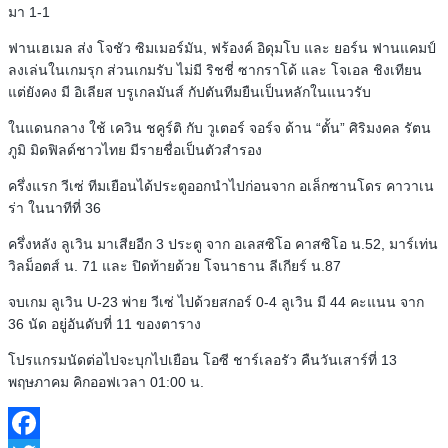
มา 1-1
ฟานเฮเมล ส่ง โจชัว ซิมเมอร์มัน, ฟร้องค์​ อิดุมโบ และ ยอร์น ฟานแคมป์
ลงเล่นในเกมรุก ส่วนเกมรับ ไม่มี ริชชี่ ซากราโด้ และ โจเอล ชิงเทียน
แต่ยังคง มี อิเลียส บรูเกลมันส์ กัปตันทีมยืนเป็นหลักในแนวรับ
ในแดนกลาง ใช้ เควิน ชคูร์ติ กับ วูเตอร์ จอร์จ ด้าน “ตั้น” ศิริมงคล รัตน
ภูมิ มิดฟิลด์ชาวไทย มีรายชื่อเป็นตัวสำรอง
ครึ่งแรก วีเซ่ ทีมเยือนได้ประตูออกนำไปก่อนจาก อเล็กซานโดร คาวาเน
ร่า ในนาทีที่ 36
ครึ่งหลัง ลูเวิน มาเสียอีก 3 ประตู จาก อเลสซิโอ คาสซิโอ น.52, มาร์เท่น
วิลม็อตส์ น. 71 และ ปิดท้ายด้วย โจนาธาน ลีเกียร์ น.87
จบเกม ลูเวิน U-23 พ่าย วีเซ่ ไปด้วยสกอร์ 0-4 ลูเวิน มี 44 คะแนน จาก
36 นัด อยู่อันดับที่ 11 ของตาราง
โปรแกรมนัดต่อไปจะบุกไปเยือน โอซี ชาร์เลอรัว คืนวันเสาร์ที่ 13
พฤษภาคม คิกออฟเวลา 01:00 น.​