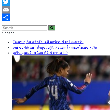
Facebook
Twitter
Email
Share
ข่าวสาร
โอเอช ลูเวิน คว้าตัว เจมี่ ลอว์เรนซ์ เสริมแนวรับ
เจย์ ชอฟฟ์เนอร์ นั่งผู้ช่วยผู้ฝึกสอนคนใหม่ของโอเอช ลูเวิน
ลูเวิน อุ่นเครื่องเฉือน ลีร์เซ่ เอสเค 1-0