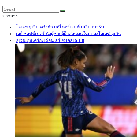
ข่าวสาร
โอเอช ลูเวิน คว้าตัว เจมี่ ลอว์เรนซ์ เสริมแนวรับ
เจย์ ชอฟฟ์เนอร์ นั่งผู้ช่วยผู้ฝึกสอนคนใหม่ของโอเอช ลูเวิน
ลูเวิน อุ่นเครื่องเฉือน ลีร์เซ่ เอสเค 1-0