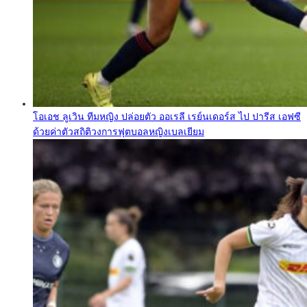
โอเอช ลูเวิน ทีมหญิง ปล่อยตัว ออเรลี เรย์นเดอร์ส ไป ปารีส เอฟซี
ด้วยค่าตัวสถิติวงการฟุตบอลหญิงเบลเยียม