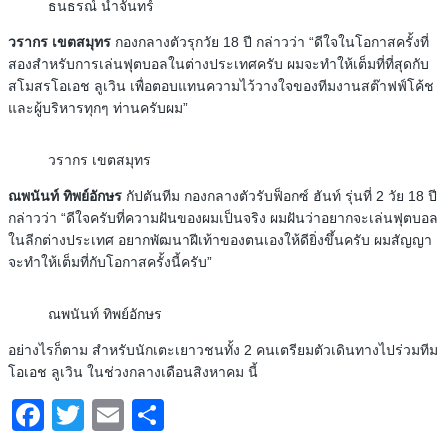
ธนธรณ์ น้ำจันทร์
วรากร เขตสมุทร
กองกลางตัวรุกวัย 18 ปี กล่าวว่า “ดีใจในโอกาสครั้งที่
สองสำหรับการเล่นฟุตบอลในต่างประเทศครับ ผมจะทำให้เต็มที่ที่สุดกับ
สโมสรโอเอช ลูเวิน เพื่อตอบแทนความไว้วางใจของทีมงานสต๊าฟฟ์โค้ช
และผู้บริหารทุกๆ ท่านครับผม”
วรากร เขตสมุทร
ณพนันท์ ทิพย์อักษร
กัปตันทีม กองกลางตัวรับฟ็อกซ์ ฮันท์ รุ่นที่ 2 วัย 18 ปี
กล่าวว่า “ดีใจครับที่ความฝันของผมเป็นจริง ผมฝันว่าอยากจะเล่นฟุตบอล
ในลีกต่างประเทศ อยากพัฒนาฝีเท้าของตนเองให้ดียิ่งขึ้นครับ ผมสัญญา
จะทำให้เต็มที่กับโอกาสครั้งนี้ครับ”
ณพนันท์ ทิพย์อักษร
อย่างไรก็ตาม สำหรับนักเตะเยาวชนทั้ง 2 คนเตรียมตัวเดินทางไปร่วมทีม
โอเอช ลูเวิน ในช่วงกลางเดือนสิงหาคม นี้
Facebook
Twitter
Email
Share