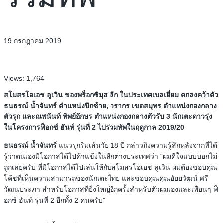
19 กรกฎาคม 2019
Views:
1,764
สโมสรโอเอช ลูเวิน ของพร็อกซิมุส ลีก ในประเทศเบลเยี่ยม ตกลงคว้าตัว
ธนธรณ์ น้ำจันทร์ ตำแหน่งปีกซ้าย, วรากร เขตสมุทร ตำแหน่งกองกลาง
ตัวรุก และณพนันท์ ทิพย์อักษร ตำแหน่งกองกลางตัวรับ 3 นักเตะดาวรุ่ง
ในโครงการฟ็อกซ์ ฮันท์ รุ่นที่ 2 ไปร่วมทัพในฤดูกาล 2019/20
ธนธรณ์ น้ำจันทร์
แนวรุกริมเส้นวัย 18 ปี กล่าวถึงความรู้สึกหลังจากที่ได้
รู้ว่าตนเองมีโอกาสได้ไปค้าแข้งในลีกต่างประเทศว่า “ผมดีใจแบบบอกไม่
ถูกเลยครับ ที่มีโอกาสได้ไปเล่นให้กับสโมสรโอเอช ลูเวิน ผมต้องขอบคุณ
โค้ชที่เห็นความสามารถของนักเตะไทย และขอบคุณคุณอัยยวัฒน์ ศรี
วัฒนประภา สำหรับโอกาสที่ยิ่งใหญ่อีกครั้งสำหรับตัวผมเองและเพื่อนๆ ฟ็
อกซ์ ฮันท์ รุ่นที่ 2 อีกทั้ง 2 คนครับ”