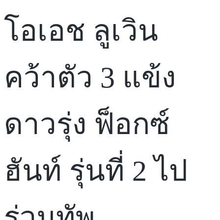
โอเอช ลูเวิน
คว้าตัว 3 แข้ง
ดาวรุ่ง ฟ็อกซ์
ฮันท์ รุ่นที่ 2 ไป
ร่วมทัพ