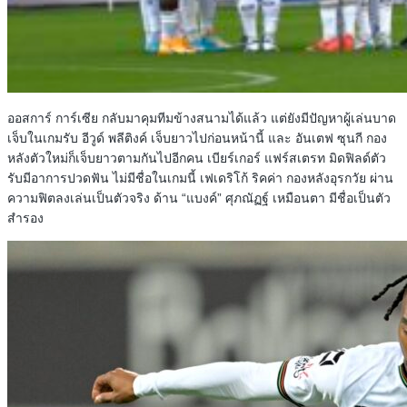
ออสการ์ การ์เซีย กลับมาคุมทีมข้างสนามได้แล้ว แต่ยังมีปัญหาผู้เล่นบาด
เจ็บในเกมรับ อีวูด์ พลีติงค์​ เจ็บยาวไปก่อนหน้านี้ และ อันเตฟ ซุนกี กอง
หลังตัวใหม่ก็เจ็บยาวตามกันไปอีกคน เบียร์เกอร์ แฟร์สเตรท มิดฟิลด์ตัว
รับมีอาการปวดฟัน ไม่มีชื่อในเกมนี้ เฟเดริโก้ ริคค่า กองหลังอุรกวัย ผ่าน
ความฟิตลงเล่นเป็นตัวจริง ด้าน “แบงค์” ศุภณัฏฐ์​ เหมือนตา มีชื่อเป็นตัว
สำรอง