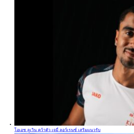
โอเอช ลูเวิน คว้าตัว เจมี่ ลอว์เรนซ์ เสริมแนวรับ