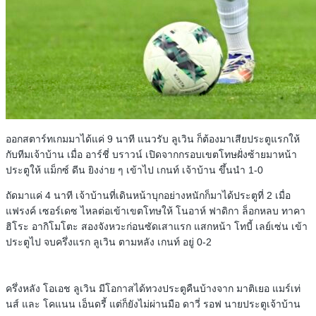
ออกสตาร์ทเกมมาได้แค่ 9 นาที แนวรับ ลูเวิน ก็ต้องมาเสียประตูแรกให้
กับทีมเจ้าบ้าน เมื่อ อาร์ชี่ บราวน์ เปิดจากกรอบเขตโทษฝั่งซ้ายมาหน้า
ประตูให้ แม็กซ์​ ดีน ยิงง่าย ๆ เข้าไป เกนท์ เจ้าบ้าน ขึ้นนำ 1-0
ถัดมาแค่ 4 นาที เจ้าบ้านที่เดินหน้าบุกอย่างหนักก็มาได้ประตูที่ 2 เมื่อ
แฟรงค์ เซอร์เดซ ไหลต่อเข้าเขตโทษให้ โนอาห์ ฟาดิกา ล็อกหลบ ทาคา
ฮิโระ อากิโมโตะ สองจังหวะก่อนซัดเสาแรก แสกหน้า โทบี้ เลย์เซ่น เข้า
ประตูไป จบครึ่งแรก ลูเวิน ตามหลัง เกนท์ อยู่ 0-2
ครึ่งหลัง โอเอช ลูเวิน มีโอกาสได้ทวงประตูคืนบ้างจาก มาติเยอ แมร์เท่
นส์ และ โคแนน เอ็นดรี้ แต่ก็ยังไม่ผ่านมือ ดาวี่ รอฟ นายประตูเจ้าบ้าน