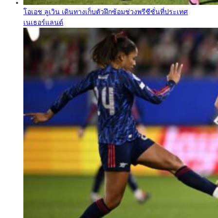
โอเอช ลูเวิน เดินทางเก็บตัวฝึกซ้อมช่วงพรีซีซั่นที่ประเทศ
เนเธอร์แลนด์