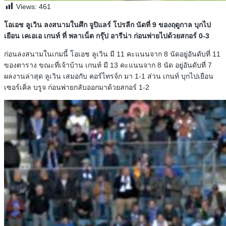
Views:
461
โอเอช ลูเวิน ลงสนามในศึก จูปิแลร์ โปรลีก นัดที่ 9 ของฤดูกาล บุกไป
เยือน เคเอเอ เกนท์ ที่ พลาเน็ต กรุ๊ป อารีน่า ก่อนพ่ายไปด้วยสกอร์ 0-3
ก่อนลงสนามในเกมนี้ โอเอช ลูเวิน มี 11 คะแนนจาก 8 นัดอยู่อันดับที่ 11
ของตาราง ขณะที่เจ้าบ้าน เกนท์ มี 13 คะแนนจาก 8 นัด อยู่อันดับที่ 7
ผลงานล่าสุด ลูเวิน เสมอกับ คอร์ไทรจ์ก มา 1-1 ส่วน เกนท์ บุกไปเยือน
เซอร์เคิ่ล บรูจ ก่อนพ่ายกลับออกมาด้วยสกอร์ 1-2