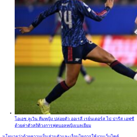
โอเอช ลูเวิน ทีมหญิง ปล่อยตัว ออเรลี เรย์นเดอร์ส ไป ปารีส เอฟซี
ด้วยค่าตัวสถิติวงการฟุตบอลหญิงเบลเยียม
นโยบายว่าด้วยความเป็นส่วนตัวและเงื่อนไขการใช้งานเว็บไซต์