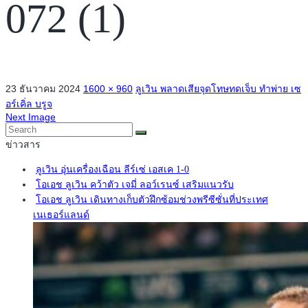
072 (1)
23 ธันวาคม 2024
1600 × 960
ลูเวิน พลาดเสียจุดโทษทดเจ็บ ทำพ่าย เซ
อร์เคิ่ล บรูจ
Next Image
ข่าวสาร
ลูเวิน อุ่นเครื่องเฉือน ลีร์เซ่ เอสเค 1-0
โอเอช ลูเวิน คว้าตัว เจมี่ ลอว์เรนซ์ เสริมแนวรับ
โอเอช ลูเวิน เดินทางเก็บตัวฝึกซ้อมช่วงพรีซีซั่นที่ประเทศ
เนเธอร์แลนด์