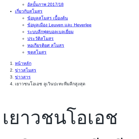
อัลบั้มภาพ 2017/18
เกี่ยวกับสโมสร
ข้อมูลสโมสร เบื้องต้น
ข้อมูลเมือง Leuven และ Heverlee
ระบบลีกฟุตบอลเบลเยี่ยม
ประวัติสโมสร
หอเกียรติยศ สโมสร
ชุดสโมสร
หน้าหลัก
ข่าวสโมสร
ข่าวสาร
เยาวชนโอเอช ลูเวินปะทะทีมลีกสูงสุด
เยาวชนโอเอช