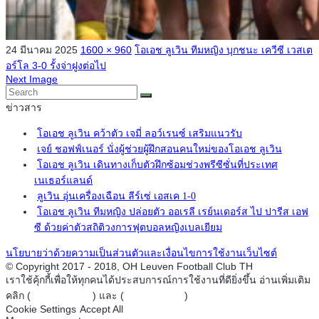
24 มีนาคม 2025
1600 × 960
โอเอช ลูเวิน ทีมหญิง บุกชนะ เควีซี เวสเต
อร์โล 3-0 รั้งจ่าฝูงต่อไป
Next Image
ข่าวสาร
โอเอช ลูเวิน คว้าตัว เจมี่ ลอว์เรนซ์ เสริมแนวรับ
เจย์ ชอฟฟ์เนอร์ นั่งผู้ช่วยผู้ฝึกสอนคนใหม่ของโอเอช ลูเวิน
โอเอช ลูเวิน เดินทางเก็บตัวฝึกซ้อมช่วงพรีซีซั่นที่ประเทศ
เนเธอร์แลนด์
ลูเวิน อุ่นเครื่องเฉือน ลีร์เซ่ เอสเค 1-0
โอเอช ลูเวิน ทีมหญิง ปล่อยตัว ออเรลี เรย์นเดอร์ส ไป ปารีส เอฟ
ซี ด้วยค่าตัวสถิติวงการฟุตบอลหญิงเบลเยียม
นโยบายว่าด้วยความเป็นส่วนตัวและเงื่อนไขการใช้งานเว็บไซต์
© Copyright 2017 - 2018, OH Leuven Football Club TH
เราใช้คุ้กกี้เพื่อให้ทุกคนได้ประสบการณ์การใช้งานที่ดียิ่งขึ้น อ่านเพิ่มเติม
คลิก (
Privacy Policy
) และ (
Cookie Policy
)
Cookie Settings
Accept All