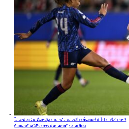
โอเอช ลูเวิน ทีมหญิง ปล่อยตัว ออเรลี เรย์นเดอร์ส ไป ปารีส เอฟซี
ด้วยค่าตัวสถิติวงการฟุตบอลหญิงเบลเยียม