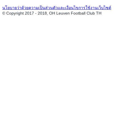
นโยบายว่าด้วยความเป็นส่วนตัวและเงื่อนไขการใช้งานเว็บไซต์
© Copyright 2017 - 2018, OH Leuven Football Club TH