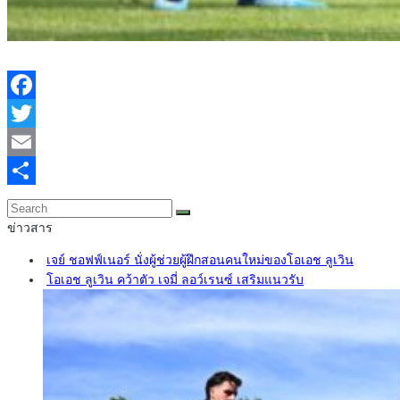
Facebook
Twitter
Email
Share
ข่าวสาร
เจย์ ชอฟฟ์เนอร์ นั่งผู้ช่วยผู้ฝึกสอนคนใหม่ของโอเอช ลูเวิน
โอเอช ลูเวิน คว้าตัว เจมี่ ลอว์เรนซ์ เสริมแนวรับ