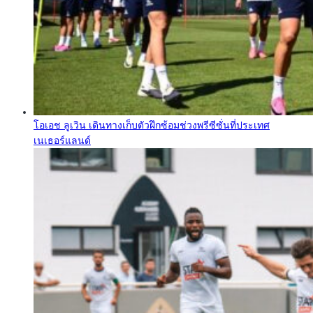
โอเอช ลูเวิน เดินทางเก็บตัวฝึกซ้อมช่วงพรีซีซั่นที่ประเทศ
เนเธอร์แลนด์