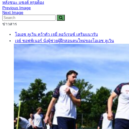
หลังชนะ แซงต์ ทรุยด็อง
Previous Image
Next Image
ข่าวสาร
โอเอช ลูเวิน คว้าตัว เจมี่ ลอว์เรนซ์ เสริมแนวรับ
เจย์ ชอฟฟ์เนอร์ นั่งผู้ช่วยผู้ฝึกสอนคนใหม่ของโอเอช ลูเวิน