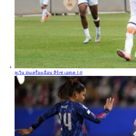
ลูเวิน อุ่นเครื่องเฉือน ลีร์เซ่ เอสเค 1-0