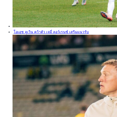
โอเอช ลูเวิน คว้าตัว เจมี่ ลอว์เรนซ์ เสริมแนวรับ