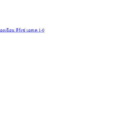
รื่องเฉือน ลีร์เซ่ เอสเค 1-0