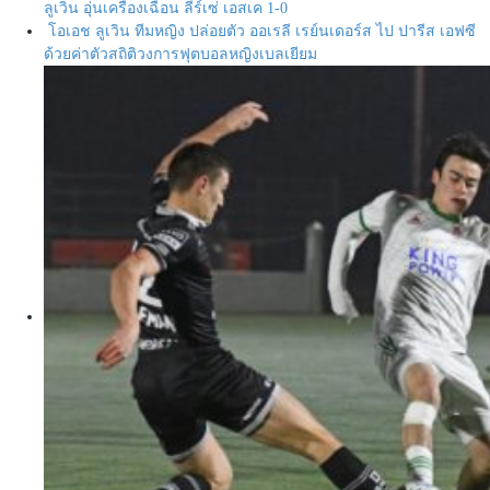
ลูเวิน อุ่นเครื่องเฉือน ลีร์เซ่ เอสเค 1-0
โอเอช ลูเวิน ทีมหญิง ปล่อยตัว ออเรลี เรย์นเดอร์ส ไป ปารีส เอฟซี
ด้วยค่าตัวสถิติวงการฟุตบอลหญิงเบลเยียม