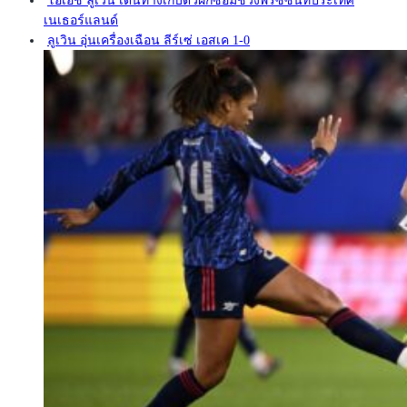
โอเอช ลูเวิน เดินทางเก็บตัวฝึกซ้อมช่วงพรีซีซั่นที่ประเทศ
เนเธอร์แลนด์
ลูเวิน อุ่นเครื่องเฉือน ลีร์เซ่ เอสเค 1-0