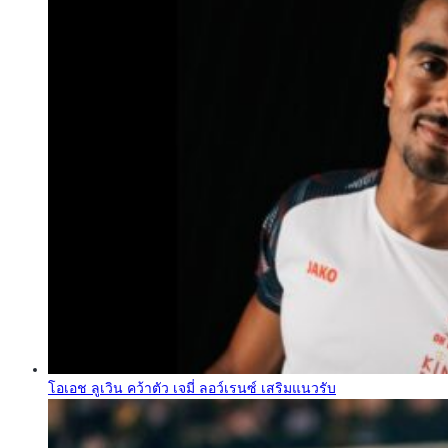
โอเอช ลูเวิน คว้าตัว เจมี่ ลอว์เรนซ์ เสริมแนวรับ