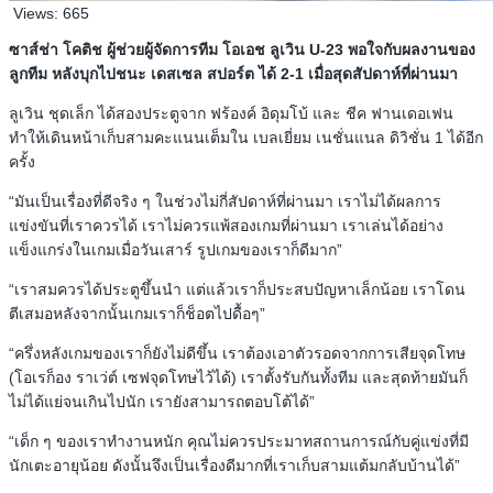
Views:
665
ซาส์ช่า โคติช ผู้ช่วยผู้จัดการทีม โอเอช ลูเวิน U-23 พอใจกับผลงานของ
ลูกทีม หลังบุกไปชนะ เดสเซล สปอร์ต ได้ 2-1 เมื่อสุดสัปดาห์ที่ผ่านมา
ลูเวิน ชุดเล็ก ได้สองประตูจาก ฟร้องค์ อิดุมโบ้ และ ชีค ฟานเดอเฟน
ทำให้เดินหน้าเก็บสามคะแนนเต็มใน เบลเยี่ยม เนชั่นแนล ดิวิชั่น 1 ได้อีก
ครั้ง
“มันเป็นเรื่องที่ดีจริง ๆ ในช่วงไม่กี่สัปดาห์ที่ผ่านมา เราไม่ได้ผลการ
แข่งขันที่เราควรได้ เราไม่ควรแพ้สองเกมที่ผ่านมา เราเล่นได้อย่าง
แข็งแกร่งในเกมเมื่อวันเสาร์ รูปเกมของเราก็ดีมาก”
“เราสมควรได้ประตูขึ้นนำ แต่แล้วเราก็ประสบปัญหาเล็กน้อย เราโดน
ตีเสมอหลังจากนั้นเกมเราก็ช็อตไปดื้อๆ”
“ครึ่งหลังเกมของเราก็ยังไม่ดีขึ้น เราต้องเอาตัวรอดจากการเสียจุดโทษ
(โอเรก็อง ราเว่ต์ เซฟจุดโทษไว้ได้) เราตั้งรับกันทั้งทีม และสุดท้ายมันก็
ไม่ได้แย่จนเกินไปนัก เรายังสามารถตอบโต้ได้”
“เด็ก ๆ ของเราทำงานหนัก คุณไม่ควรประมาทสถานการณ์กับคู่แข่งที่มี
นักเตะอายุน้อย ดังนั้นจึงเป็นเรื่องดีมากที่เราเก็บสามแต้มกลับบ้านได้”