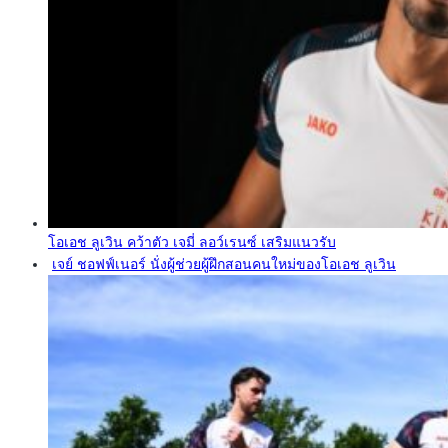
โอเอช ลูเวิน คว้าตัว เจมี่ ลอว์เรนซ์ เสริมแนวรับ
เจย์ ชอฟฟ์เนอร์ นั่งผู้ช่วยผู้ฝึกสอนคนใหม่ของโอเอช ลูเวิน