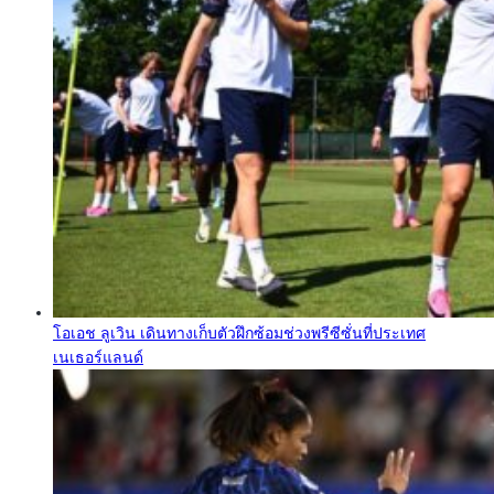
โอเอช ลูเวิน เดินทางเก็บตัวฝึกซ้อมช่วงพรีซีซั่นที่ประเทศ
เนเธอร์แลนด์