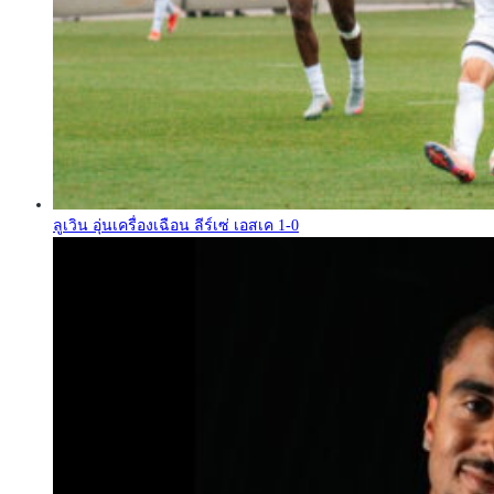
ลูเวิน อุ่นเครื่องเฉือน ลีร์เซ่ เอสเค 1-0