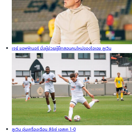
เจย์ ชอฟฟ์เนอร์ นั่งผู้ช่วยผู้ฝึกสอนคนใหม่ของโอเอช ลูเวิน
ลูเวิน อุ่นเครื่องเฉือน ลีร์เซ่ เอสเค 1-0