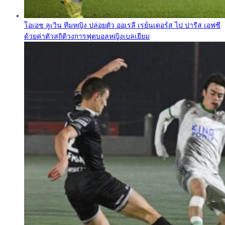
โอเอช ลูเวิน ทีมหญิง ปล่อยตัว ออเรลี เรย์นเดอร์ส ไป ปารีส เอฟซี
ด้วยค่าตัวสถิติวงการฟุตบอลหญิงเบลเยียม