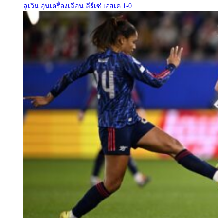
ลูเวิน อุ่นเครื่องเฉือน ลีร์เซ่ เอสเค 1-0