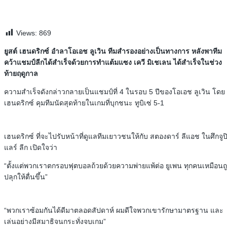
Views:
869
ยูสต์ เฮนดริกซ์ อำลาโอเอช ลูเวิน ทีมสำรองอย่างเป็นทางการ หลังพาทีม
คว้าแชมป์ลีกได้สำเร็จด้วยการทำแต้มแซง เควี มิเชเลน ได้สำเร็จในช่วง
ท้ายฤดูกาล
ความสำเร็จดังกล่าวกลายเป็นแชมป์ที่ 4 ในรอบ 5 ปีของโอเอช ลูเวิน โดย
เฮนดริกซ์ คุมทีมนัดสุดท้ายในเกมที่บุกชนะ ทูบิเซ่ 5-1
เฮนดริกซ์ ที่จะไปรับหน้าที่ดูแลทีมเยาวชนให้กับ สตองดาร์ ลีแอช ในศึกจูป
แลร์ ลีก เปิดใจว่า
“ตั้งแต่พวกเราตกรอบฟุตบอลถ้วยด้วยความพ่ายแพ้ต่อ ยูเพน ทุกคนเหมือนถ
ปลุกให้ตื่นขึ้น”
“พวกเราซ้อมกันได้ดีมาตลอดสัปดาห์ ผมดีใจพวกเขารักษามาตรฐาน และ
เล่นอย่างมีสมาธิจนกระทั่งจบเกม”