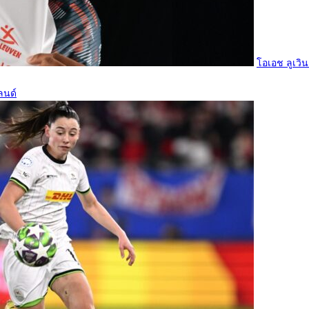
โอเอช ลูเวิน
ลนด์