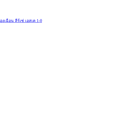
รื่องเฉือน ลีร์เซ่ เอสเค 1-0