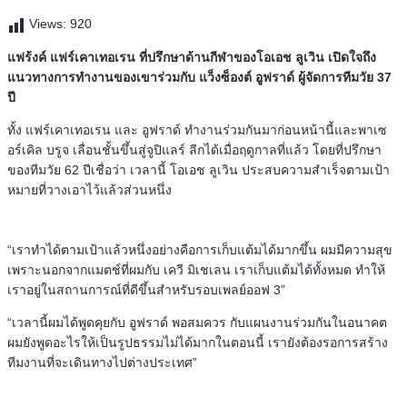
Views:
920
แฟร้งค์ แฟร์เคาเทอเรน ที่ปรึกษาด้านกีฬาของโอเอช ลูเวิน เปิดใจถึง
แนวทางการทำงานของเขาร่วมกับ แว็งซ็องต์ อูฟราด์ ผู้จัดการทีมวัย 37
ปี
ทั้ง แฟร์เคาเทอเรน และ อูฟราด์ ทำงานร่วมกันมาก่อนหน้านี้และพาเซ
อร์เคิล บรูจ เลื่อนชั้นขึ้นสู่จูปิแลร์ ลีกได้เมื่อฤดูกาลที่แล้ว โดยที่ปรึกษา
ของทีมวัย 62 ปีเชื่อว่า เวลานี้ โอเอช ลูเวิน ประสบความสำเร็จตามเป้า
หมายที่วางเอาไว้แล้วส่วนหนึ่ง
“เราทำได้ตามเป้าแล้วหนึ่งอย่างคือการเก็บแต้มได้มากขึ้น ผมมีความสุข
เพราะนอกจากแมตช์ที่ผมกับ เควี มิเชเลน เราเก็บแต้มได้ทั้งหมด ทำให้
เราอยู่ในสถานการณ์ที่ดีขึ้นสำหรับรอบเพลย์ออฟ 3”
“เวลานี้ผมได้พูดคุยกับ อูฟราด์ พอสมควร กับแผนงานร่วมกันในอนาคต
ผมยังพูดอะไรให้เป็นรูปธรรมไม่ได้มากในตอนนี้ เรายังต้องรอการสร้าง
ทีมงานที่จะเดินทางไปต่างประเทศ”