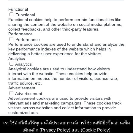
Functional
Functional
Functional cookies help to perform certain functionalities like
sharing the content of the website on social media platforms,
collect feedbacks, and other third-party features.
Performance
Performance
Performance cookies are used to understand and analyze the
key performance indexes of the website which helps in
delivering a better user experience for the visitors.
Analytics
Analytics
Analytical cookies are used to understand how visitors
interact with the website. These cookies help provide
information on metrics the number of visitors, bounce rate,
traffic source, etc.
Advertisement
Advertisement
Advertisement cookies are used to provide visitors with
relevant ads and marketing campaigns. These cookies track
visitors across websites and collect information to provide
customized ads.
Others
เราใช้คุ้กกี้เพื่อให้ทุกคนได้ประสบการณ์การใช้งานที่ดียิ่งขึ้น อ่านเพิ่ม
Others
Other uncategorized cookies are those that are being
เติมคลิก (
Privacy Policy
) และ (
Cookie Policy
)
analyzed and have not been classified into a category as yet.