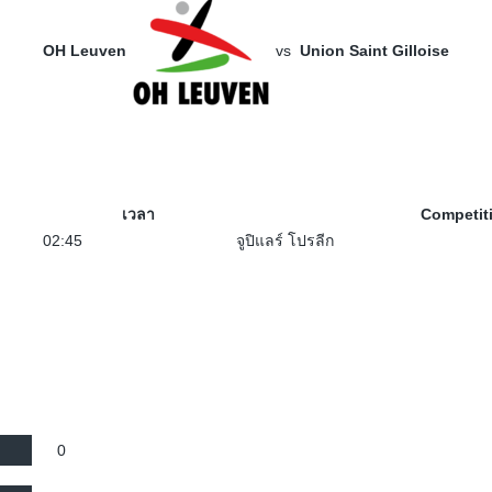
1
OH Leuven
vs
Union Saint Gilloise
O
H
L
U
-
2
3
O
เวลา
Competit
H
02:45
จูปิแลร์ โปรลีก
L
ที
ม
ห
ญิ
ง
O
H
L
S
0
t
o