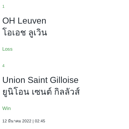
1
OH Leuven
โอเอช ลูเวิน
Loss
4
Union Saint Gilloise
ยูนิโอน เซนต์ กิลลัวส์
Win
12 มีนาคม 2022 | 02:45