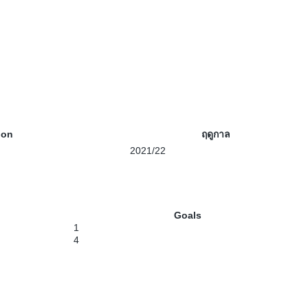
3
ะ
ะ
บ
แ
อั
บ
น
ล
ลี
น
บั้
ก
จู
ม
ฟุ
ปิ
ภ
ต
แ
า
บ
ล
พ
อ
ร์
2
ล
โ
0
เ
ป
2
ion
ฤดูกาล
บ
ร
1
ล
2021/22
ลี
/
เ
ก
2
ยี่
เ
2
ย
พ
ม
อั
ล
Goals
ล
ย์
ป
1
บั้
อ
ร
4
ม
อ
ะ
ภ
ฟ
วั
า
2
ติ
พ
0
ส
2
2
โ
0
5
ม