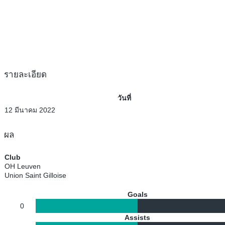
รายละเอียด
วันที่
12 มีนาคม 2022
ผล
Club
OH Leuven
Union Saint Gilloise
Goals
0
Assists