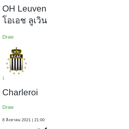
OH Leuven
โอเอช ลูเวิน
Draw
1
Charleroi
Draw
8 สิงหาคม 2021 | 21:00