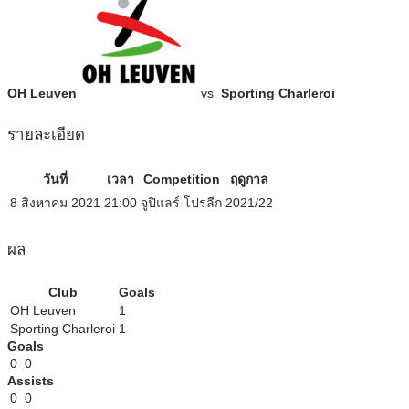
OH Leuven
vs
Sporting Charleroi
รายละเอียด
วันที่
เวลา
Competition
ฤดูกาล
8 สิงหาคม 2021
21:00
จูปิแลร์ โปรลีก
2021/22
ผล
Club
Goals
OH Leuven
1
Sporting Charleroi
1
Goals
0
0
Assists
0
0