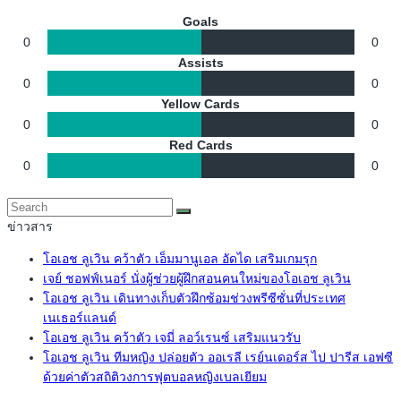
Goals
0
0
Assists
0
0
Yellow Cards
0
0
Red Cards
0
0
ข่าวสาร
โอเอช ลูเวิน คว้าตัว เอ็มมานูเอล อัดได เสริมเกมรุก
เจย์ ชอฟฟ์เนอร์ นั่งผู้ช่วยผู้ฝึกสอนคนใหม่ของโอเอช ลูเวิน
โอเอช ลูเวิน เดินทางเก็บตัวฝึกซ้อมช่วงพรีซีซั่นที่ประเทศ
เนเธอร์แลนด์
โอเอช ลูเวิน คว้าตัว เจมี่ ลอว์เรนซ์ เสริมแนวรับ
โอเอช ลูเวิน ทีมหญิง ปล่อยตัว ออเรลี เรย์นเดอร์ส ไป ปารีส เอฟซี
ด้วยค่าตัวสถิติวงการฟุตบอลหญิงเบลเยียม