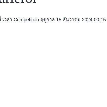
่ เวลา Competition ฤดูกาล 15 ธันวาคม 2024 00:15 จู