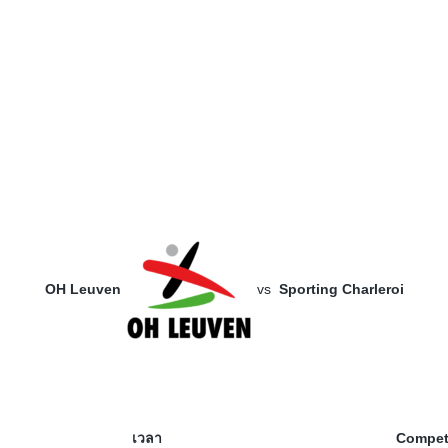
OH Leuven
vs
Sporting Charleroi
เวลา
Compet