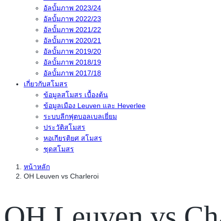
อัลบั้มภาพ 2023/24
อัลบั้มภาพ 2022/23
อัลบั้มภาพ 2021/22
อัลบั้มภาพ 2020/21
อัลบั้มภาพ 2019/20
อัลบั้มภาพ 2018/19
อัลบั้มภาพ 2017/18
เกี่ยวกับสโมสร
ข้อมูลสโมสร เบื้องต้น
ข้อมูลเมือง Leuven และ Heverlee
ระบบลีกฟุตบอลเบลเยี่ยม
ประวัติสโมสร
หอเกียรติยศ สโมสร
ชุดสโมสร
หน้าหลัก
OH Leuven vs Charleroi
OH Leuven vs Cha