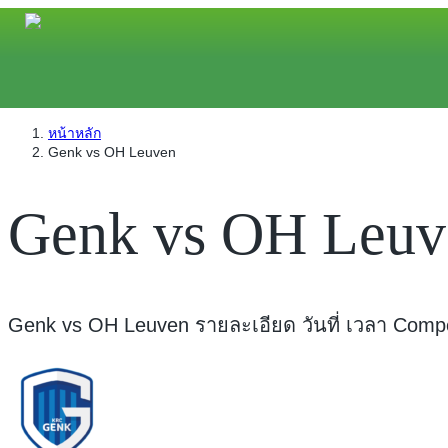
หน้าหลัก
Genk vs OH Leuven
Genk vs OH Leuv
Genk vs OH Leuven รายละเอียด วันที่ เวลา Compet