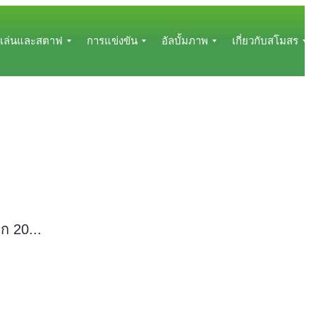
ู้เล่นและสตาฟ
การแข่งขัน
อัลบั้มภาพ
เกี่ยวกับสโมสร
โ
อั
ข้
ป
ล
อ
่
ร
บั้
มู
น
แ
ม
ล
ั
ก
ภ
ส
ร
า
โ
ม
พ
ม
ั
ก
2
ส
น
า
0
ร
ร
2
เ
ี
แ
4
บื้
ก 20...
ม
ข่
/
อ
ส
ง
2
ง
ต
ขั
5
ต้
น
น
ฟ
อั
ส
ผ
ล
ข้
ล
บั้
อ