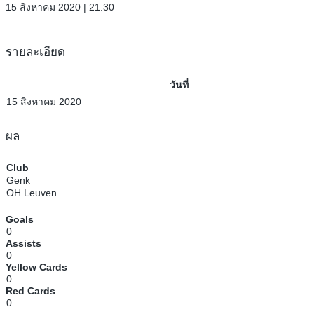
15 สิงหาคม 2020 | 21:30
รายละเอียด
วันที่
15 สิงหาคม 2020
ผล
Club
Genk
OH Leuven
Goals
0
Assists
0
Yellow Cards
0
Red Cards
0