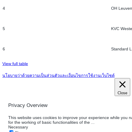
4
OH Leuve
5
KVC Weste
6
Standard L
View full table
นโยบายว่าด้วยความเป็นส่วนตัวและเงื่อนไขการใช้งานเว็บไซต์
Close
Privacy Overview
This website uses cookies to improve your experience while you na
for the working of basic functionalities of the
...
Necessary