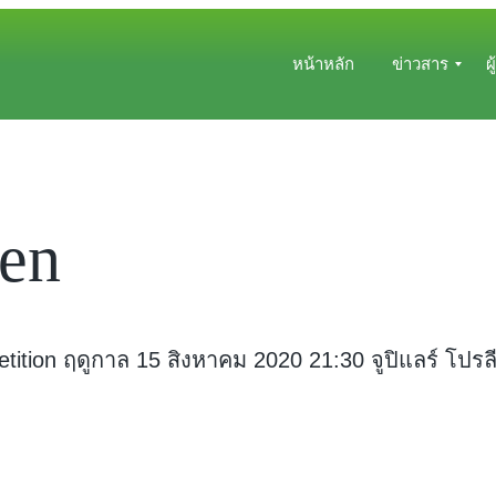
หน้าหลัก
ข่าวสาร
ผ
ข่
ผู้
า
เ
ว
ล
ส
โ
ป
en
ม
จ
ส
จุ
ร
บ
ข่
า
ท
ition ฤดูกาล 15 สิงหาคม 2020 21:30 จูปิแลร์ โปรลี
ว
ซื้
อ
ข
า
า
ย
/
โ