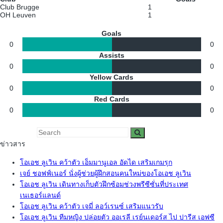
Club Brugge
1
OH Leuven
1
Goals
0
0
Assists
0
0
Yellow Cards
0
0
Red Cards
0
0
ข่าวสาร
โอเอช ลูเวิน คว้าตัว เอ็มมานูเอล อัดได เสริมเกมรุก
เจย์ ชอฟฟ์เนอร์ นั่งผู้ช่วยผู้ฝึกสอนคนใหม่ของโอเอช ลูเวิน
โอเอช ลูเวิน เดินทางเก็บตัวฝึกซ้อมช่วงพรีซีซั่นที่ประเทศ
เนเธอร์แลนด์
โอเอช ลูเวิน คว้าตัว เจมี่ ลอว์เรนซ์ เสริมแนวรับ
โอเอช ลูเวิน ทีมหญิง ปล่อยตัว ออเรลี เรย์นเดอร์ส ไป ปารีส เอฟซี