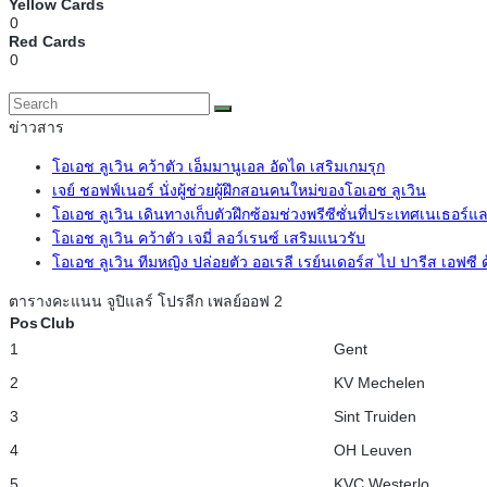
Yellow Cards
0
Red Cards
0
ข่าวสาร
โอเอช ลูเวิน คว้าตัว เอ็มมานูเอล อัดได เสริมเกมรุก
เจย์ ชอฟฟ์เนอร์ นั่งผู้ช่วยผู้ฝึกสอนคนใหม่ของโอเอช ลูเวิน
โอเอช ลูเวิน เดินทางเก็บตัวฝึกซ้อมช่วงพรีซีซั่นที่ประเทศเนเธอร์แ
โอเอช ลูเวิน คว้าตัว เจมี่ ลอว์เรนซ์ เสริมแนวรับ
โอเอช ลูเวิน ทีมหญิง ปล่อยตัว ออเรลี เรย์นเดอร์ส ไป ปารีส เอฟซี
ตารางคะแนน จูปิแลร์ โปรลีก เพลย์ออฟ 2
Pos
Club
1
Gent
2
KV Mechelen
3
Sint Truiden
4
OH Leuven
5
KVC Westerlo