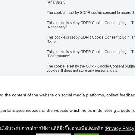
"Analytics".
The cookie is set by GDPR cookie consent to record the
This cookie is set by GDPR Cookie Consent plugin. The
"Necessary".
This cookie is set by GDPR Cookie Consent plugin. The
"Other.
This cookie is set by GDPR Cookie Consent plugin. The
"Performance".
The cookie is set by the GDPR Cookie Consent plugin a
cookies. It does not store any personal data.
ing the content of the website on social media platforms, collect feedbac
rformance indexes of the website which helps in delivering a better us
h the website. These cookies help provide information on metrics the numb
ุกคนได้ประสบการณ์การใช้งานที่ดียิ่งขึ้น อ่านเพิ่มเติมคลิก (
Privacy Policy