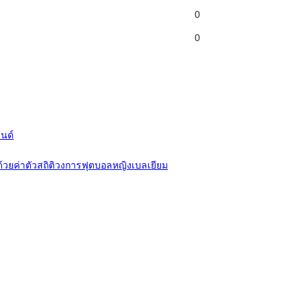
0
0
ลนด์
 ด้วยค่าตัวสถิติวงการฟุตบอลหญิงเบลเยียม