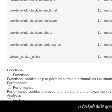
cookielawinfo-checkbox-analytics
11 months
cookielawinfo-checkbox-functional
11 months
cookielawinfo-checkbox-necessary
11 months
cookielawinfo-checkbox-others
11 months
cookielawinfo-checkbox-performance
11 months
viewed_cookie_policy
11 months
Functional
Functional
Functional cookies help to perform certain functionalities like shar
Performance
Performance
Performance cookies are used to understand and analyze the key pe
Analytics
Analytics
Analytical cookies are used to understand how visitors interact wit
เราใช้คุ้กกี้เพื่อให้ท
Advertisement