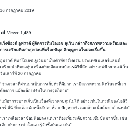
16 กรกฎาคม 2019
Views:
1,489
แว็งซ็องต์ อูฟราด์ ผู้จัดการทีมโอเอช ลูเวิน กล่าวถึงสภาพความพร้อมและ
การเตรียมทีมล่าสุดก่อนที่พร็อกซิมุส ลีกฤดูกาลใหม่จะเริ่มขึ้น
อูฟราด์ ที่พาโอเอช ลูเวินมาเก็บตัวที่การ์เดเรน ประเทศเนเธอร์แลนด์
เตรียมนำทีมลงอุ่นเครื่องกับอดีตแชมป์เอเรดิวิซี่ลีก อย่างเอฟซี ทเวนเต้ ใน
วันเสาร์ที่ 20 กรกฎาคม
“ช่วงเวลาที่ผ่านมาเป็นการเก็บตัวที่ดีมาก เรามีสภาพความฟิตในจุดที่เรา
ต้องการ แม้จะต้องปรับในบางจุดก็ตาม”
“แม้อาการบาดเจ็บเป็นเรื่องที่เราควบคุมไม่ได้ อย่างเช่นในกรณีของโอลิวิ
เยร์ มีนี่ ที่จะต้องพักหนึ่งสัปดาห์จากปัญหาบริเวณกล้ามเนื้อต้นขาด้านหลัง”
“เราเหลือเวลาซ้อมน้อยลง แต่เราต้องเพิ่มระดับความเข้มข้นมากขึ้น เช่น
เดียวกับการเข้าใจและรู้จักซึ่งกันและกัน”