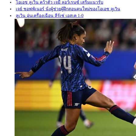
โอเอช ลูเวิน คว้าตัว เจมี่ ลอว์เรนซ์ เสริมแนวรับ
เจย์ ชอฟฟ์เนอร์ นั่งผู้ช่วยผู้ฝึกสอนคนใหม่ของโอเอช ลูเวิน
ลูเวิน อุ่นเครื่องเฉือน ลีร์เซ่ เอสเค 1-0