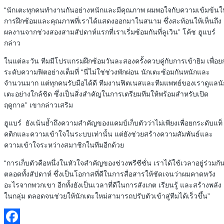
“นักเตะทุกคนทำงานกันอย่างหนักและมีคุณภาพ ผมพอใจกับความเข้มข้นใ
การฝึกซ้อมและคุณภาพที่เราได้แสดงออกมาในสนาม ซึ่งสะท้อนให้เห็นถึง
ผลงานจากช่วงสองสามสัปดาห์แรกที่เราเริ่มซ้อมกันที่ลูเวิน” โค้ช ฮูแบร์
กล่าว
ในแต่ละวัน ทีมมีโปรแกรมฝึกซ้อมวันละสองครั้งควบคู่กับการเข้ายิม เพื่อย
ระดับความฟิตอย่างเต็มที่ “นี่ไม่ใช่ช่วงพักผ่อน นักเตะซ้อมกันหนักและ
จำนวนมาก แต่ทุกคนรับมือได้ดี ทีมงานฟิตเนสและทีมแพทย์ของเราดูแลนั
เตะอย่างใกล้ชิด ซึ่งเป็นสิ่งสำคัญในการเตรียมทีมให้พร้อมสำหรับเปิด
ฤดูกาล” เขากล่าวเสริม
ฮูแบร์ ยังเน้นย้ำถึงความสำคัญของแคมป์เก็บตัวว่าไม่เพียงเพื่อยกระดับแท็
คติกและความเข้าใจในระบบเท่านั้น แต่ยังช่วยสร้างความสัมพันธ์และ
ความเข้าใจระหว่างสมาชิกในทีมอีกด้วย
“การเก็บตัวคือหนึ่งในหัวใจสำคัญของช่วงพรีซีซั่น เราได้ใช้เวลาอยู่ร่วมกั
ตลอดทั้งสัปดาห์ ซึ่งเป็นโอกาสที่ดีในการสื่อสารให้ชัดเจนว่าผมคาดหวัง
อะไรจากพวกเขา อีกทั้งยังเป็นเวลาที่ดีในการสังเกต เรียนรู้ และสร้างพลัง
ในกลุ่ม ตลอดจนช่วยให้นักเตะใหม่สามารถปรับตัวเข้าสู่ทีมได้เร็วขึ้น”